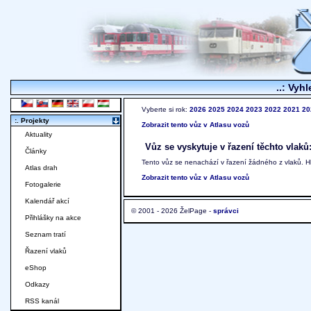
..: Vyhl
Vyberte si rok:
2026
2025
2024
2023
2022
2021
20
:. Projekty
Zobrazit tento vůz v Atlasu vozů
Aktuality
Vůz se vyskytuje v řazení těchto vlaků
Články
Tento vůz se nenachází v řazení žádného z vlaků. 
Atlas drah
Zobrazit tento vůz v Atlasu vozů
Fotogalerie
Kalendář akcí
© 2001 - 2026 ŽelPage -
správci
Přihlášky na akce
Seznam tratí
Řazení vlaků
eShop
Odkazy
RSS kanál