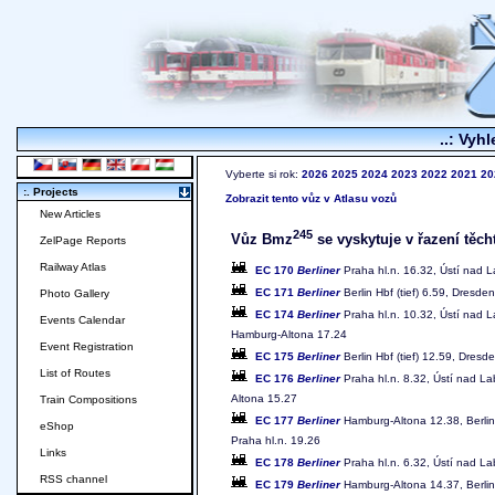
..: Vyhl
Vyberte si rok:
2026
2025
2024
2023
2022
2021
20
:. Projects
Zobrazit tento vůz v Atlasu vozů
New Articles
245
Vůz Bmz
se vyskytuje v řazení těch
ZelPage Reports
Railway Atlas
EC 170
Berliner
Praha hl.n. 16.32, Ústí nad L
EC 171
Berliner
Berlin Hbf (tief) 6.59, Dresde
Photo Gallery
EC 174
Berliner
Praha hl.n. 10.32, Ústí nad L
Events Calendar
Hamburg-Altona 17.24
Event Registration
EC 175
Berliner
Berlin Hbf (tief) 12.59, Dres
List of Routes
EC 176
Berliner
Praha hl.n. 8.32, Ústí nad La
Altona 15.27
Train Compositions
EC 177
Berliner
Hamburg-Altona 12.38, Berlin 
eShop
Praha hl.n. 19.26
Links
EC 178
Berliner
Praha hl.n. 6.32, Ústí nad Lab
RSS channel
EC 179
Berliner
Hamburg-Altona 14.37, Berlin 