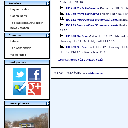
Praha hl.n. 21.26
:. Websites
EC 258
Porta Bohemica
Praha hl.n. 18.32, Ús
Engines index
EC 259
Porta Bohemica
Leipzig Hbf 5.54, Dre
Coach index
EC 282
Metropolitan Slovenská strela
Bratisl
The most beautiful czech
EC 283
Metropolitan Slovenská strela
Praha h
railway station
21.50
:. Contacts
EC 378
Berliner
Praha hl.n. 12.32, Ústí nad L
Editors
Hamburg Hbf 19.11-19.14, Kiel Hbf 20.18
EC 379
Berliner
Kiel Hbf 7.42, Hamburg Hbf 8.
The Association
hl.n. 14.13-14.15, Praha hl.n. 15.26
Workgroups
Zobrazit tento vůz v Atlasu vozů
:. Sledujte nás
© 2001 - 2026 ŽelPage -
Webmaster
:. Latest pictures