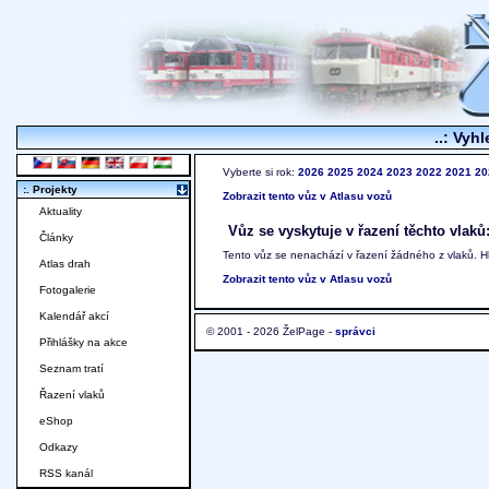
..: Vyhl
Vyberte si rok:
2026
2025
2024
2023
2022
2021
20
:. Projekty
Zobrazit tento vůz v Atlasu vozů
Aktuality
Vůz se vyskytuje v řazení těchto vlaků
Články
Tento vůz se nenachází v řazení žádného z vlaků. 
Atlas drah
Zobrazit tento vůz v Atlasu vozů
Fotogalerie
Kalendář akcí
© 2001 - 2026 ŽelPage -
správci
Přihlášky na akce
Seznam tratí
Řazení vlaků
eShop
Odkazy
RSS kanál