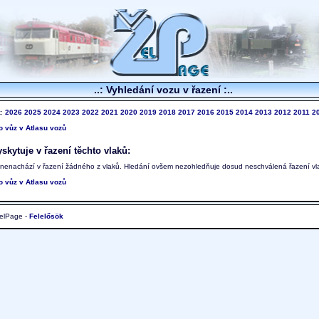
..: Vyhledání vozu v řazení :..
k:
2026
2025
2024
2023
2022
2021
2020
2019
2018
2017
2016
2015
2014
2013
2012
2011
2
to vůz v Atlasu vozů
skytuje v řazení těchto vlaků:
 nenachází v řazení žádného z vlaků. Hledání ovšem nezohledňuje dosud neschválená řazení vl
to vůz v Atlasu vozů
elPage -
Felelősök