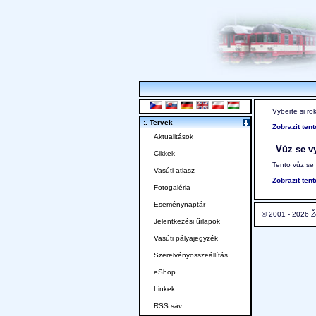
Vyberte si ro
:. Tervek
Zobrazit ten
Aktualitások
Vůz se vy
Cikkek
Tento vůz se
Vasúti atlasz
Zobrazit ten
Fotogaléria
Eseménynaptár
© 2001 - 2026 Ž
Jelentkezési űrlapok
Vasúti pályajegyzék
Szerelvényösszeállítás
eShop
Linkek
RSS sáv