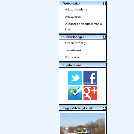
:. Weboldalak
Atlasz mozdony
Atlasz kocsi
A legszebb vasútállomás a
Cseh
:. Elérhetőségek
Szerkesztőség
Társulatunk
Csoportok
:. Sledujte nás
:. Legújabb fényképek