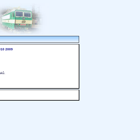
010
2009
aků.