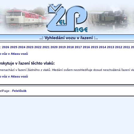
..: Vyhledání vozu v řazení :..
k:
2026
2025
2024
2023
2022
2021
2020
2019
2018
2017
2016
2015
2014
2013
2012
2011
2
to vůz v Atlasu vozů
skytuje v řazení těchto vlaků:
 nenachází v řazení žádného z vlaků. Hledání ovšem nezohledňuje dosud neschválená řazení vl
to vůz v Atlasu vozů
elPage -
Felelősök