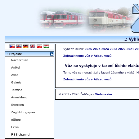
..: Vyhl
Vyberte si rok:
2026
2025
2024
2023
2022
2021
20
:. Projekte
Zobrazit tento vůz v Atlasu vozů
Nachrichten
Vůz se vyskytuje v řazení těchto vlaků
Artikel
Tento vůz se nenachází v řazení žádného z vlaků. 
Atlas
Zobrazit tento vůz v Atlasu vozů
Galerie
Termine
© 2001 - 2026 ŽelPage -
Webmaster
Anmeldung
Strecken
Zugbildungsplan
eShop
Links
RSS channel