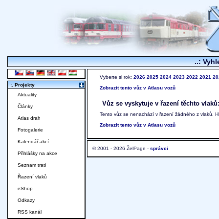
..: Vyhl
Vyberte si rok:
2026
2025
2024
2023
2022
2021
20
:. Projekty
Zobrazit tento vůz v Atlasu vozů
Aktuality
Vůz se vyskytuje v řazení těchto vlaků
Články
Tento vůz se nenachází v řazení žádného z vlaků. 
Atlas drah
Zobrazit tento vůz v Atlasu vozů
Fotogalerie
Kalendář akcí
© 2001 - 2026 ŽelPage -
správci
Přihlášky na akce
Seznam tratí
Řazení vlaků
eShop
Odkazy
RSS kanál