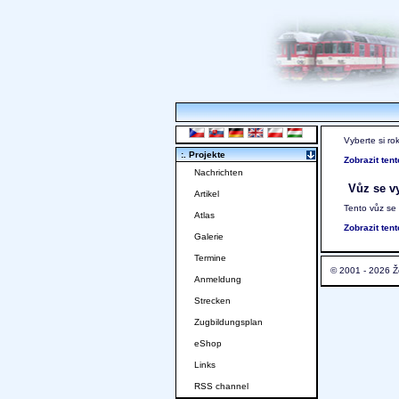
Vyberte si ro
:. Projekte
Zobrazit ten
Nachrichten
Vůz se vy
Artikel
Tento vůz se
Atlas
Zobrazit ten
Galerie
Termine
© 2001 - 2026 Ž
Anmeldung
Strecken
Zugbildungsplan
eShop
Links
RSS channel