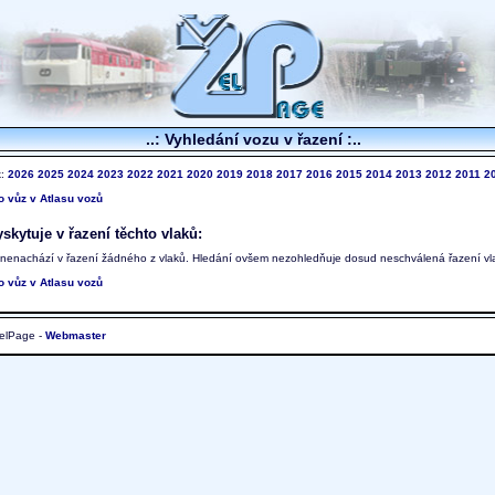
..: Vyhledání vozu v řazení :..
k:
2026
2025
2024
2023
2022
2021
2020
2019
2018
2017
2016
2015
2014
2013
2012
2011
2
to vůz v Atlasu vozů
skytuje v řazení těchto vlaků:
 nenachází v řazení žádného z vlaků. Hledání ovšem nezohledňuje dosud neschválená řazení vl
to vůz v Atlasu vozů
elPage -
Webmaster