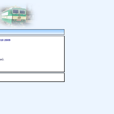
010
2009
aků.