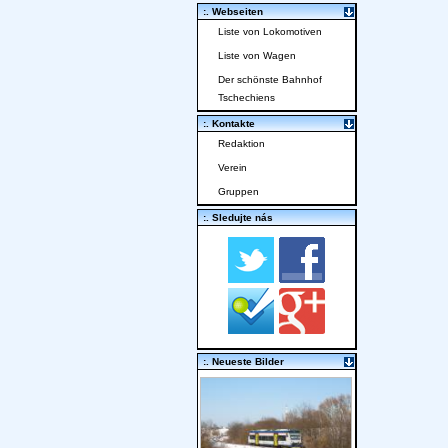
:. Webseiten
Liste von Lokomotiven
Liste von Wagen
Der schönste Bahnhof
Tschechiens
:. Kontakte
Redaktion
Verein
Gruppen
:. Sledujte nás
:. Neueste Bilder