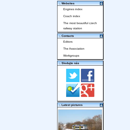
:. Websites
Engines index
Coach index
The most beautiful czech
railway station
:. Contacts
Editors
The Association
Workgroups
:. Sledujte nás
:. Latest pictures