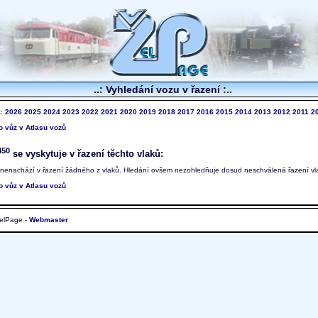
..: Vyhledání vozu v řazení :..
k:
2026
2025
2024
2023
2022
2021
2020
2019
2018
2017
2016
2015
2014
2013
2012
2011
2
to vůz v Atlasu vozů
450
se vyskytuje v řazení těchto vlaků:
 nenachází v řazení žádného z vlaků. Hledání ovšem nezohledňuje dosud neschválená řazení vl
to vůz v Atlasu vozů
elPage -
Webmaster