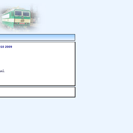
010
2009
aků.