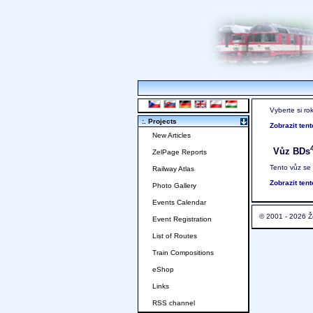
Vyberte si ro
:. Projects
Zobrazit ten
New Articles
Vůz BDs
ZelPage Reports
Tento vůz se
Railway Atlas
Zobrazit ten
Photo Gallery
Events Calendar
© 2001 - 2026 Ž
Event Registration
List of Routes
Train Compositions
eShop
Links
RSS channel