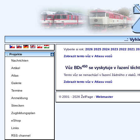
..: Vyhl
Vyberte si rok:
2026
2025
2024
2023
2022
2021
20
:. Projekte
Zobrazit tento vůz v Atlasu vozů
Nachrichten
450
Vůz BDs
se vyskytuje v řazení těcht
Artikel
Tento vůz se nenachází v řazení žádného z vlaků. 
Atlas
Zobrazit tento vůz v Atlasu vozů
Galerie
Termine
© 2001 - 2026 ŽelPage -
Webmaster
Anmeldung
Strecken
Zugbildungsplan
eShop
Links
RSS channel