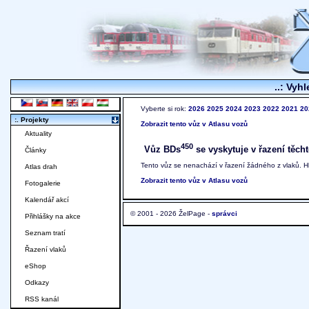
..: Vyhl
Vyberte si rok:
2026
2025
2024
2023
2022
2021
20
:. Projekty
Zobrazit tento vůz v Atlasu vozů
Aktuality
450
Vůz BDs
se vyskytuje v řazení těcht
Články
Tento vůz se nenachází v řazení žádného z vlaků. 
Atlas drah
Zobrazit tento vůz v Atlasu vozů
Fotogalerie
Kalendář akcí
© 2001 - 2026 ŽelPage -
správci
Přihlášky na akce
Seznam tratí
Řazení vlaků
eShop
Odkazy
RSS kanál