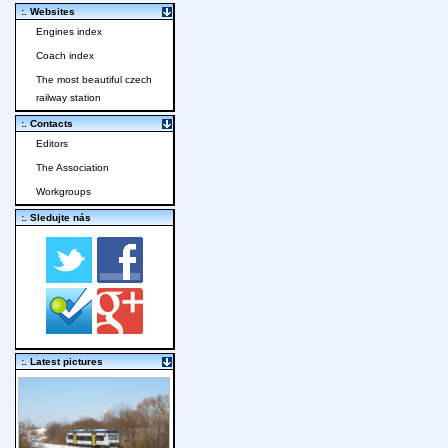
:. Websites
Engines index
Coach index
The most beautiful czech
railway station
:. Contacts
Editors
The Association
Workgroups
:. Sledujte nás
:. Latest pictures