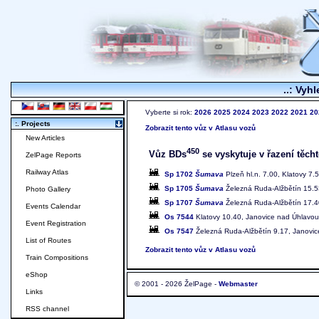
..: Vyhl
Vyberte si rok:
2026
2025
2024
2023
2022
2021
20
:. Projects
Zobrazit tento vůz v Atlasu vozů
New Articles
450
Vůz BDs
se vyskytuje v řazení těcht
ZelPage Reports
Railway Atlas
Sp 1702
Šumava
Plzeň hl.n. 7.00, Klatovy 7.
Sp 1705
Šumava
Železná Ruda-Alžbětín 15.53
Photo Gallery
Sp 1707
Šumava
Železná Ruda-Alžbětín 17.40
Events Calendar
Os 7544
Klatovy 10.40, Janovice nad Úhlavou
Event Registration
Os 7547
Železná Ruda-Alžbětín 9.17, Janovic
List of Routes
Zobrazit tento vůz v Atlasu vozů
Train Compositions
eShop
© 2001 - 2026 ŽelPage -
Webmaster
Links
RSS channel