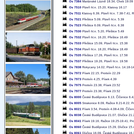
Os 7384
Mariánské Lázně 18.34, Cheb 19.09
Os 7510
Plzeň hl.n. 15.20, Klatovy 16.17
Os 7511
Klatovy 6.39, Plzeň hl.n. 7.38-7.41, 
Os 7521
Přeštice 5.09, Plzeň hl.n. 5.39
Os 7523
Přeštice 6.09, Plzeň hl.n. 6.38
Os 7530
Plzeň hl.n. 5.20, Přeštice 5.49
Os 7532
Plzeň hl.n. 16.20, Přeštice 16.49
Os 7533
Přeštice 15.09, Plzeň hl.n. 15.38
Os 7534
Plzeň hl.n. 18.20, Přeštice 18.49
Os 7535
Přeštice 17.26, Plzeň hl.n. 17.58
Os 7537
Přeštice 19.26, Plzeň hl.n. 19.58
Os 7838
Rokycany 14.02, Plzeň hl.n. 14.18-14
Os 7972
Písek 22.15, Protivín 22.29
Os 7973
Protivín 4.25, Písek 4.39
Os 7975
Protivín 23.38, Písek 23.52
Os 7977
Protivín 23.38, Písek 23.52
Os 8000
České Budějovice 6.13, Číčenice 6.42
Os 8005
Strakonice 8.09, Ražice 8.21-8.22, Pr
Os 8021
Písek 3.54, Protivín 4.08-4.09, Číčen
Os 8038
České Budějovice 21.07, Dívčice 21.2
Os 8041
Písek 19.16, Ražice 19.25-19.41, Pro
Os 8060
České Budějovice 15.29, Dívčice 15.
Os 8061
Dívčice 16.09, České Budějovice 16.