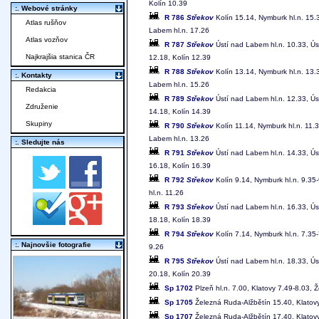
Kolín 10.39
:. Webové stránky
R 786
Střekov
Kolín 15.14, Nymburk hl.n. 15
Atlas rušňov
Labem hl.n. 17.26
Atlas vozňov
R 787
Střekov
Ústí nad Labem hl.n. 10.33, Ú
Najkrajšia stanica ČR
12.18, Kolín 12.39
R 788
Střekov
Kolín 13.14, Nymburk hl.n. 13
:. Kontakty
Labem hl.n. 15.26
Redakcia
R 789
Střekov
Ústí nad Labem hl.n. 12.33, Ú
Združenie
14.18, Kolín 14.39
Skupiny
R 790
Střekov
Kolín 11.14, Nymburk hl.n. 11.
Labem hl.n. 13.26
:. Sledujte nás
R 791
Střekov
Ústí nad Labem hl.n. 14.33, Ú
16.18, Kolín 16.39
R 792
Střekov
Kolín 9.14, Nymburk hl.n. 9.35
hl.n. 11.26
R 793
Střekov
Ústí nad Labem hl.n. 16.33, Ú
18.18, Kolín 18.39
R 794
Střekov
Kolín 7.14, Nymburk hl.n. 7.35
:. Najnovšie fotografie
9.26
R 795
Střekov
Ústí nad Labem hl.n. 18.33, Ú
20.18, Kolín 20.39
Sp 1702
Plzeň hl.n. 7.00, Klatovy 7.49-8.03, 
Sp 1705
Železná Ruda-Alžbětín 15.40, Klatovy
Sp 1707
Železná Ruda-Alžbětín 17.40, Klatovy