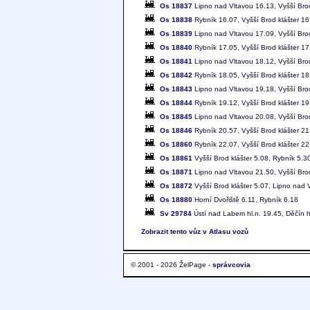
Os 18837
Lipno nad Vltavou 16.13, Vyšší Brod
Os 18838
Rybník 16.07, Vyšší Brod klášter 16
Os 18839
Lipno nad Vltavou 17.09, Vyšší Brod
Os 18840
Rybník 17.05, Vyšší Brod klášter 17
Os 18841
Lipno nad Vltavou 18.12, Vyšší Brod
Os 18842
Rybník 18.05, Vyšší Brod klášter 18
Os 18843
Lipno nad Vltavou 19.18, Vyšší Brod
Os 18844
Rybník 19.12, Vyšší Brod klášter 19
Os 18845
Lipno nad Vltavou 20.08, Vyšší Brod
Os 18846
Rybník 20.57, Vyšší Brod klášter 21
Os 18860
Rybník 22.07, Vyšší Brod klášter 22
Os 18861
Vyšší Brod klášter 5.08, Rybník 5.3
Os 18871
Lipno nad Vltavou 21.50, Vyšší Brod
Os 18872
Vyšší Brod klášter 5.07, Lipno nad 
Os 18880
Horní Dvořiště 6.11, Rybník 6.18
Sv 29784
Ústí nad Labem hl.n. 19.45, Děčín h
Zobrazit tento vůz v Atlasu vozů
© 2001 - 2026 ŽelPage -
správcovia