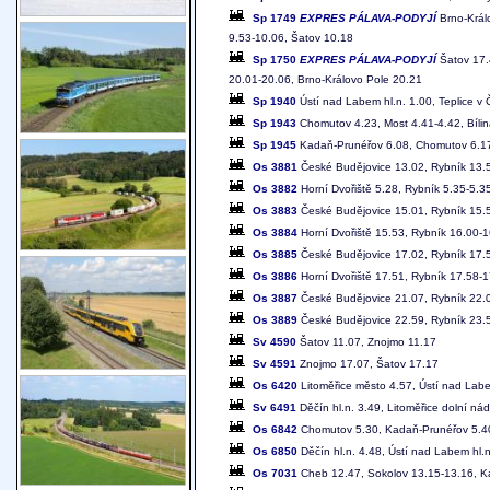
Sp 1749
EXPRES PÁLAVA-PODYJÍ
Brno-Králo
9.53-10.06, Šatov 10.18
Sp 1750
EXPRES PÁLAVA-PODYJÍ
Šatov 17.
20.01-20.06, Brno-Královo Pole 20.21
Sp 1940
Ústí nad Labem hl.n. 1.00, Teplice v
Sp 1943
Chomutov 4.23, Most 4.41-4.42, Bílin
Sp 1945
Kadaň-Prunéřov 6.08, Chomutov 6.17-6
Os 3881
České Budějovice 13.02, Rybník 13.5
Os 3882
Horní Dvořiště 5.28, Rybník 5.35-5.3
Os 3883
České Budějovice 15.01, Rybník 15.5
Os 3884
Horní Dvořiště 15.53, Rybník 16.00-
Os 3885
České Budějovice 17.02, Rybník 17.5
Os 3886
Horní Dvořiště 17.51, Rybník 17.58-
Os 3887
České Budějovice 21.07, Rybník 22.0
Os 3889
České Budějovice 22.59, Rybník 23.5
Sv 4590
Šatov 11.07, Znojmo 11.17
Sv 4591
Znojmo 17.07, Šatov 17.17
Os 6420
Litoměřice město 4.57, Ústí nad Lab
Sv 6491
Děčín hl.n. 3.49, Litoměřice dolní nád
Os 6842
Chomutov 5.30, Kadaň-Prunéřov 5.4
Os 6850
Děčín hl.n. 4.48, Ústí nad Labem hl.n
Os 7031
Cheb 12.47, Sokolov 13.15-13.16, Ka