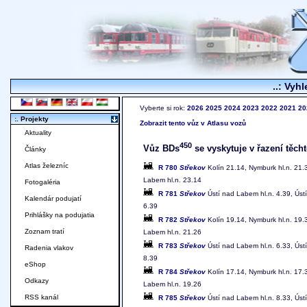
..: Vyhl
Vyberte si rok:
2026
2025
2024
2023
2022
2021
20
:. Projekty
Zobrazit tento vůz v Atlasu vozů
Aktuality
450
Vůz BDs
se vyskytuje v řazení těcht
Články
Atlas železníc
R 780
Střekov
Kolín 21.14, Nymburk hl.n. 21
Labem hl.n. 23.14
Fotogaléria
R 781
Střekov
Ústí nad Labem hl.n. 4.39, Úst
Kalendár podujatí
6.39
Prihlášky na podujatia
R 782
Střekov
Kolín 19.14, Nymburk hl.n. 19
Zoznam tratí
Labem hl.n. 21.26
R 783
Střekov
Ústí nad Labem hl.n. 6.33, Úst
Radenia vlakov
8.39
eShop
R 784
Střekov
Kolín 17.14, Nymburk hl.n. 17
Odkazy
Labem hl.n. 19.26
RSS kanál
R 785
Střekov
Ústí nad Labem hl.n. 8.33, Úst