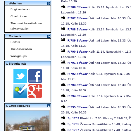
Kolín 10.39
:. Websites
R 786
Střekov
Kolín 15.14, Nymburk hl.n. 15
Engines index
Labem hl.n. 17.26
Coach index
R 787
Střekov
Ústí nad Labem hl.n. 10.33, Ú
The most beautiful czech
12.18, Kolín 12.39
railway station
R 788
Střekov
Kolín 13.14, Nymburk hl.n. 13
Labem hl.n. 15.26
:. Contacts
R 789
Střekov
Ústí nad Labem hl.n. 12.33, Ú
Editors
14.18, Kolín 14.39
The Association
R 790
Střekov
Kolín 11.14, Nymburk hl.n. 11.
Workgroups
Labem hl.n. 13.26
R 791
Střekov
Ústí nad Labem hl.n. 14.33, Ú
:. Sledujte nás
16.18, Kolín 16.39
R 792
Střekov
Kolín 9.14, Nymburk hl.n. 9.35
hl.n. 11.26
R 793
Střekov
Ústí nad Labem hl.n. 16.33, Ú
18.18, Kolín 18.39
R 794
Střekov
Kolín 7.14, Nymburk hl.n. 7.35
9.26
:. Latest pictures
R 795
Střekov
Ústí nad Labem hl.n. 18.33, Ú
20.18, Kolín 20.39
Sp 1702
Plzeň hl.n. 7.00, Klatovy 7.49-8.03, 
Sp 1705
Železná Ruda-Alžbětín 15.40, Klatovy
Sp 1707
Železná Ruda-Alžbětín 17.40, Klatovy