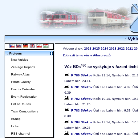
..: Vyhl
Vyberte si rok:
2026
2025
2024
2023
2022
2021
20
:. Projects
Zobrazit tento vůz v Atlasu vozů
New Articles
450
Vůz BDs
se vyskytuje v řazení těcht
ZelPage Reports
Railway Atlas
R 780
Střekov
Kolín 21.14, Nymburk hl.n. 21
Labem hl.n. 23.14
Photo Gallery
R 781
Střekov
Ústí nad Labem hl.n. 4.39, Úst
Events Calendar
6.39
Event Registration
R 782
Střekov
Kolín 19.14, Nymburk hl.n. 19
List of Routes
Labem hl.n. 21.26
R 783
Střekov
Ústí nad Labem hl.n. 6.33, Úst
Train Compositions
8.39
eShop
R 784
Střekov
Kolín 17.14, Nymburk hl.n. 17
Links
Labem hl.n. 19.26
RSS channel
R 785
Střekov
Ústí nad Labem hl.n. 8.33, Úst