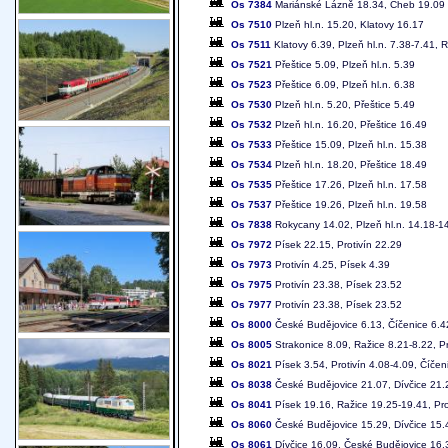
Os 7384
Mariánské Lázně 18.34, Cheb 19.09
Os 7510
Plzeň hl.n. 15.20, Klatovy 16.17
Os 7511
Klatovy 6.39, Plzeň hl.n. 7.38-7.41, 
Os 7521
Přeštice 5.09, Plzeň hl.n. 5.39
Os 7523
Přeštice 6.09, Plzeň hl.n. 6.38
Os 7530
Plzeň hl.n. 5.20, Přeštice 5.49
Os 7532
Plzeň hl.n. 16.20, Přeštice 16.49
Os 7533
Přeštice 15.09, Plzeň hl.n. 15.38
Os 7534
Plzeň hl.n. 18.20, Přeštice 18.49
Os 7535
Přeštice 17.26, Plzeň hl.n. 17.58
Os 7537
Přeštice 19.26, Plzeň hl.n. 19.58
Os 7838
Rokycany 14.02, Plzeň hl.n. 14.18-14
Os 7972
Písek 22.15, Protivín 22.29
Os 7973
Protivín 4.25, Písek 4.39
Os 7975
Protivín 23.38, Písek 23.52
Os 7977
Protivín 23.38, Písek 23.52
Os 8000
České Budějovice 6.13, Číčenice 6.42
Os 8005
Strakonice 8.09, Ražice 8.21-8.22, Pr
Os 8021
Písek 3.54, Protivín 4.08-4.09, Číčen
Os 8038
České Budějovice 21.07, Dívčice 21.2
Os 8041
Písek 19.16, Ražice 19.25-19.41, Pro
Os 8060
České Budějovice 15.29, Dívčice 15.
Os 8061
Dívčice 16.09, České Budějovice 16.