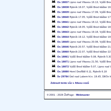
Os 18837
Lipno nad Vltavou 16.13, Vyšší Brod
Os 18838
Rybník 16.07, Vyšší Brod klášter 16
Os 18839
Lipno nad Vltavou 17.09, Vyšší Brod
Os 18840
Rybník 17.05, Vyšší Brod klášter 17
Os 18841
Lipno nad Vltavou 18.12, Vyšší Brod
Os 18842
Rybník 18.05, Vyšší Brod klášter 18
Os 18843
Lipno nad Vltavou 19.18, Vyšší Brod
Os 18844
Rybník 19.12, Vyšší Brod klášter 19
Os 18845
Lipno nad Vltavou 20.08, Vyšší Brod
Os 18846
Rybník 20.57, Vyšší Brod klášter 21
Os 18860
Rybník 22.07, Vyšší Brod klášter 22
Os 18861
Vyšší Brod klášter 5.08, Rybník 5.3
Os 18871
Lipno nad Vltavou 21.50, Vyšší Brod
Os 18872
Vyšší Brod klášter 5.07, Lipno nad 
Os 18880
Horní Dvořiště 6.11, Rybník 6.18
Sv 29784
Ústí nad Labem hl.n. 19.45, Děčín h
Zobrazit tento vůz v Atlasu vozů
© 2001 - 2026 ŽelPage -
Webmaster