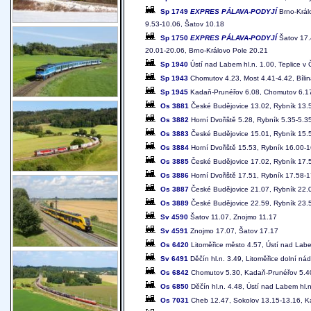
Sp 1749
EXPRES PÁLAVA-PODYJÍ
Brno-Králo
9.53-10.06, Šatov 10.18
Sp 1750
EXPRES PÁLAVA-PODYJÍ
Šatov 17.
20.01-20.06, Brno-Královo Pole 20.21
Sp 1940
Ústí nad Labem hl.n. 1.00, Teplice v
Sp 1943
Chomutov 4.23, Most 4.41-4.42, Bílin
Sp 1945
Kadaň-Prunéřov 6.08, Chomutov 6.17-6
Os 3881
České Budějovice 13.02, Rybník 13.5
Os 3882
Horní Dvořiště 5.28, Rybník 5.35-5.3
Os 3883
České Budějovice 15.01, Rybník 15.5
Os 3884
Horní Dvořiště 15.53, Rybník 16.00-
Os 3885
České Budějovice 17.02, Rybník 17.5
Os 3886
Horní Dvořiště 17.51, Rybník 17.58-
Os 3887
České Budějovice 21.07, Rybník 22.0
Os 3889
České Budějovice 22.59, Rybník 23.5
Sv 4590
Šatov 11.07, Znojmo 11.17
Sv 4591
Znojmo 17.07, Šatov 17.17
Os 6420
Litoměřice město 4.57, Ústí nad Lab
Sv 6491
Děčín hl.n. 3.49, Litoměřice dolní nád
Os 6842
Chomutov 5.30, Kadaň-Prunéřov 5.4
Os 6850
Děčín hl.n. 4.48, Ústí nad Labem hl.n
Os 7031
Cheb 12.47, Sokolov 13.15-13.16, Ka