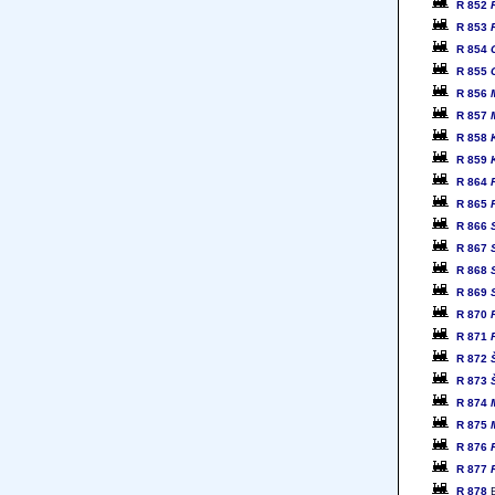
R 852
R 853
R 854
R 855
R 856
R 857
R 858
R 859
R 864
R 865
R 866
R 867
R 868
R 869
R 870
R 871
R 872
R 873
R 874
R 875
R 876
R 877
R 878
B