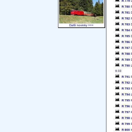
R 779
D
R 780
P
R 781
D
R 782
P
R 783
D
Další novinky >>>
R 784
P
R 785
D
R 786
P
R 787
D
R 788
P
R 789
D
R 790
L
9.03
R 791
P
R 792
L
R 793
P
R 794
L
R 795
P
R 796
L
R 797
P
R 798
L
R 799
P
R 800
H