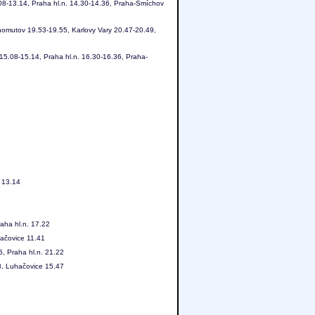
08-13.14, Praha hl.n. 14.30-14.36, Praha-Smíchov
homutov 19.53-19.55, Karlovy Vary 20.47-20.49,
5.08-15.14, Praha hl.n. 16.30-16.36, Praha-
n 13.14
aha hl.n. 17.22
hačovice 11.41
, Praha hl.n. 21.22
8, Luhačovice 15.47