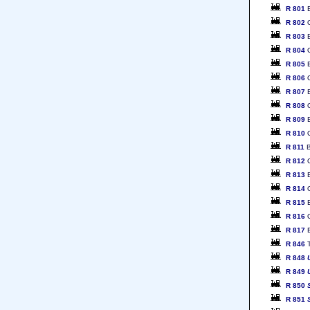
R 801
B
R 802
O
R 803
B
R 804
O
R 805
B
R 806
O
R 807
B
R 808
O
R 809
B
R 810
O
R 811
B
R 812
O
R 813
B
R 814
O
R 815
B
R 816
O
R 817
B
R 846
T
R 848
R 849
R 850
R 851