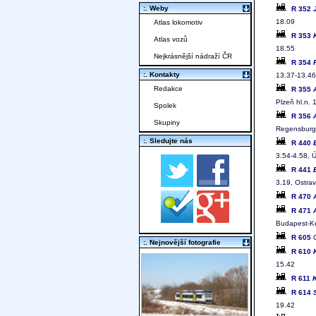
:. Weby
R 352
18.09
Atlas lokomotiv
R 353
Atlas vozů
18.55
Nejkrásnější nádraží ČR
R 354
:. Kontakty
13.37-13.46
Redakce
R 355
Plzeň hl.n. 
Spolek
R 356
Skupiny
Regensburg
:. Sledujte nás
R 440
3.54-4.58, 
R 441
3.19, Ostra
R 470
R 471
Budapest-Ke
R 605
C
:. Nejnovější fotografie
R 610
15.42
R 611
R 614
19.42