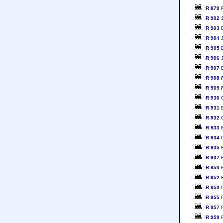
R 879
P
R 902
J
R 903
B
R 904
J
R 905
B
R 906
J
R 907
B
R 908
R 909
R 930
O
R 931
B
R 932
O
R 933
B
R 934
O
R 935
B
R 937
B
R 950
H
R 952
H
R 953
P
R 955
P
R 957
P
R 959
P