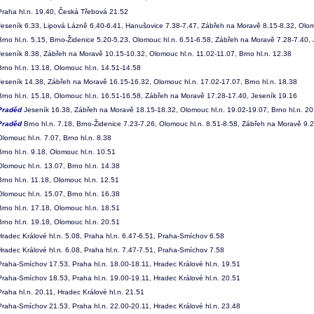
raha hl.n. 19.40, Česká Třebová 21.52
eseník 6.33, Lipová Lázně 6.40-6.41, Hanušovice 7.38-7.47, Zábřeh na Moravě 8.15-8.32, Olomo
rno hl.n. 5.15, Brno-Židenice 5.20-5.23, Olomouc hl.n. 6.51-6.58, Zábřeh na Moravě 7.28-7.40,
eseník 8.38, Zábřeh na Moravě 10.15-10.32, Olomouc hl.n. 11.02-11.07, Brno hl.n. 12.38
rno hl.n. 13.18, Olomouc hl.n. 14.51-14.58
eseník 14.38, Zábřeh na Moravě 16.15-16.32, Olomouc hl.n. 17.02-17.07, Brno hl.n. 18.38
rno hl.n. 15.18, Olomouc hl.n. 16.51-16.58, Zábřeh na Moravě 17.28-17.40, Jeseník 19.16
Praděd
Jeseník 16.38, Zábřeh na Moravě 18.15-18.32, Olomouc hl.n. 19.02-19.07, Brno hl.n. 20
Praděd
Brno hl.n. 7.18, Brno-Židenice 7.23-7.26, Olomouc hl.n. 8.51-8.58, Zábřeh na Moravě 9.
lomouc hl.n. 7.07, Brno hl.n. 8.38
rno hl.n. 9.18, Olomouc hl.n. 10.51
lomouc hl.n. 13.07, Brno hl.n. 14.38
rno hl.n. 11.18, Olomouc hl.n. 12.51
lomouc hl.n. 15.07, Brno hl.n. 16.38
rno hl.n. 17.18, Olomouc hl.n. 18.51
rno hl.n. 19.18, Olomouc hl.n. 20.51
radec Králové hl.n. 5.08, Praha hl.n. 6.47-6.51, Praha-Smíchov 6.58
radec Králové hl.n. 6.08, Praha hl.n. 7.47-7.51, Praha-Smíchov 7.58
raha-Smíchov 17.53, Praha hl.n. 18.00-18.11, Hradec Králové hl.n. 19.51
raha-Smíchov 18.53, Praha hl.n. 19.00-19.11, Hradec Králové hl.n. 20.51
raha hl.n. 20.11, Hradec Králové hl.n. 21.51
raha-Smíchov 21.53, Praha hl.n. 22.00-20.11, Hradec Králové hl.n. 23.48