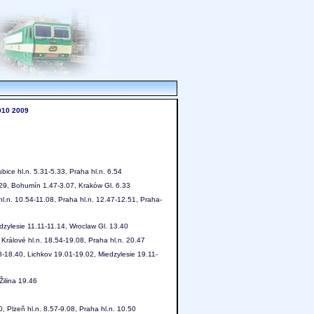
010
2009
ice hl.n. 5.31-5.33, Praha hl.n. 6.54
.29, Bohumín 1.47-3.07, Kraków Gl. 6.33
l.n. 10.54-11.08, Praha hl.n. 12.47-12.51, Praha-
dzylesie 11.11-11.14, Wroclaw Gl. 13.40
Králové hl.n. 18.54-19.08, Praha hl.n. 20.47
-18.40, Lichkov 19.01-19.02, Miedzylesie 19.11-
ilina 19.46
 Plzeň hl.n. 8.57-9.08, Praha hl.n. 10.50