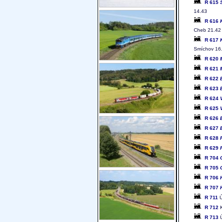
R 615
14.43
R 616
Cheb 21.42
R 617
Smíchov 16
R 620
R 621
R 622
R 623
R 624
R 625
R 626
R 627
R 628
R 629
R 704
R 705
R 706
R 707
R 711
Ú
R 712
K
R 713
Ú