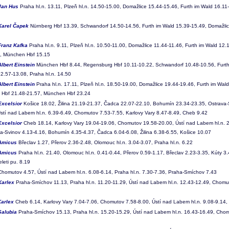
Jan Hus
Praha hl.n. 13.11, Plzeň hl.n. 14.50-15.00, Domažlice 15.44-15.46, Furth im Wald 16.1
Karel Čapek
Nürnberg Hbf 13.39, Schwandorf 14.50-14.56, Furth im Wald 15.39-15.49, Domažlice
Franz Kafka
Praha hl.n. 9.11, Plzeň hl.n. 10.50-11.00, Domažlice 11.44-11.46, Furth im Wald 1
, München Hbf 15.15
Albert Einstein
München Hbf 8.44, Regensburg Hbf 10.11-10.22, Schwandorf 10.48-10.56, Furth 
12.57-13.08, Praha hl.n. 14.50
Albert Einstein
Praha hl.n. 17.11, Plzeň hl.n. 18.50-19.00, Domažlice 19.44-19.46, Furth im Wa
 Hbf 21.48-21.57, München Hbf 23.24
Excelsior
Košice 18.02, Žilina 21.19-21.37, Čadca 22.07-22.10, Bohumín 23.34-23.35, Ostrava-S
Ústí nad Labem hl.n. 6.39-6.49, Chomutov 7.53-7.55, Karlovy Vary 8.47-8.49, Cheb 9.42
Excelsior
Cheb 18.14, Karlovy Vary 19.04-19.06, Chomutov 19.58-20.00, Ústí nad Labem hl.n. 21
va-Svinov 4.13-4.16, Bohumín 4.35-4.37, Čadca 6.04-6.08, Žilina 6.38-6.55, Košice 10.07
Amicus
Břeclav 1.27, Přerov 2.36-2.48, Olomouc hl.n. 3.04-3.07, Praha hl.n. 6.22
Amicus
Praha hl.n. 21.40, Olomouc hl.n. 0.41-0.44, Přerov 0.59-1.17, Břeclav 2.23-3.35, Kúty 3.4
leti pu. 8.19
homutov 4.57, Ústí nad Labem hl.n. 6.08-6.14, Praha hl.n. 7.30-7.36, Praha-Smíchov 7.43
Karlex
Praha-Smíchov 11.13, Praha hl.n. 11.20-11.29, Ústí nad Labem hl.n. 12.43-12.49, Chomu
Karlex
Cheb 6.14, Karlovy Vary 7.04-7.06, Chomutov 7.58-8.00, Ústí nad Labem hl.n. 9.08-9.14,
Salubia
Praha-Smíchov 15.13, Praha hl.n. 15.20-15.29, Ústí nad Labem hl.n. 16.43-16.49, Chom