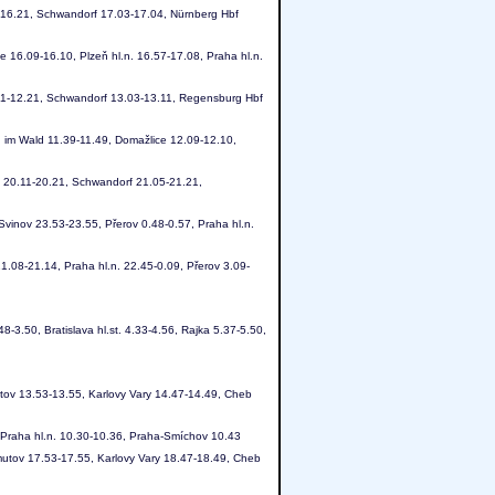
1-16.21, Schwandorf 17.03-17.04, Nürnberg Hbf
 16.09-16.10, Plzeň hl.n. 16.57-17.08, Praha hl.n.
2.11-12.21, Schwandorf 13.03-13.11, Regensburg Hbf
im Wald 11.39-11.49, Domažlice 12.09-12.10,
ld 20.11-20.21, Schwandorf 21.05-21.21,
vinov 23.53-23.55, Přerov 0.48-0.57, Praha hl.n.
.08-21.14, Praha hl.n. 22.45-0.09, Přerov 3.09-
8-3.50, Bratislava hl.st. 4.33-4.56, Rajka 5.37-5.50,
tov 13.53-13.55, Karlovy Vary 14.47-14.49, Cheb
 Praha hl.n. 10.30-10.36, Praha-Smíchov 10.43
utov 17.53-17.55, Karlovy Vary 18.47-18.49, Cheb