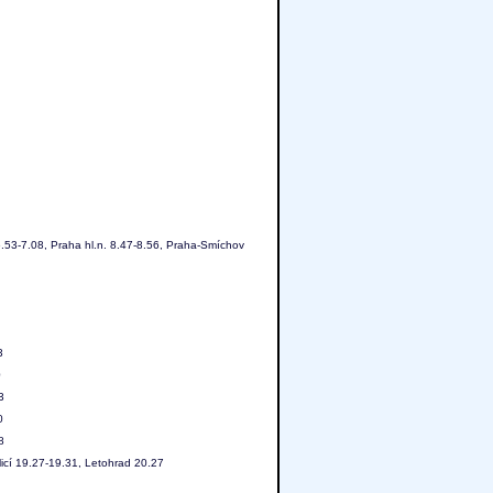
 6.53-7.08, Praha hl.n. 8.47-8.56, Praha-Smíchov
3
0
3
0
8
licí 19.27-19.31, Letohrad 20.27