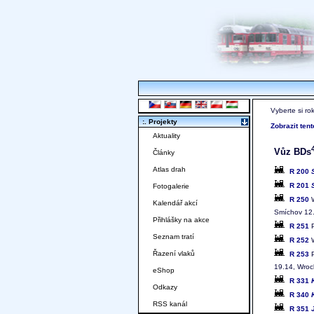
Vyberte si ro
:. Projekty
Zobrazit ten
Aktuality
Vůz BDs
Články
Atlas drah
R 200
R 201
Fotogalerie
R 250
W
Kalendář akcí
Smíchov 12
Přihlášky na akce
R 251
P
Seznam tratí
R 252
W
Řazení vlaků
R 253
P
19.14, Wroc
eShop
R 331
Odkazy
R 340
RSS kanál
R 351