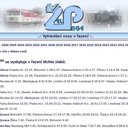
..: Vyhledání vozu v řazení :..
k:
2026
2025
2024
2023
2022
2021
2020
2019
2018
2017
2016
2015
2014
2013
2012
2011
2
to vůz v Atlasu vozů
450
se vyskytuje v řazení těchto vlaků:
Silesia
Kraków Gl. 22.15, Bohumín 1.09-2.07, Ostrava-Svinov 2.25-2.27, Přerov 3.14-3.39, Pardub
Silesia
Praha hl.n. 21.09, Pardubice hl.n. 22.23-22.25, Přerov 0.18-0.38, Ostrava-Svinov 1.27-1
roclaw Gl. 6.25, Miedzylesie 8.51-8.54, Lichkov 9.03-9.06, Letohrad 9.25-9.37, Hradec Králové h
.58
raha hl.n. 7.11, Hradec Králové hl.n. 8.51-9.05, Letohrad 10.28-10.40, Lichkov 11.01-11.02, Mie
roclaw Gl. 14.25, Miedzylesie 16.51-16.54, Lichkov 17.03-17.04, Letohrad 17.23-17.37, Hradec 
raha-Smíchov 14.53, Praha hl.n. 15.00-15.11, Hradec Králové hl.n. 16.51-17.05, Letohrad 18.28
law Gl. 21.40
Kysuca
Bohumín 17.08, Ostrava-Svinov 17.24-17.36, Havířov 18.00-18.01, Čadca 19.13-19.16, Ž
Kysuca
Žilina 7.42, Čadca 8.12-8.15, Bohumín 9.40
Jan Hus
Nürnberg Hbf 5.40, Schwandorf 6.47-6.55, Furth im Wald 7.40-7.49, Domažlice 8.09-8.10,