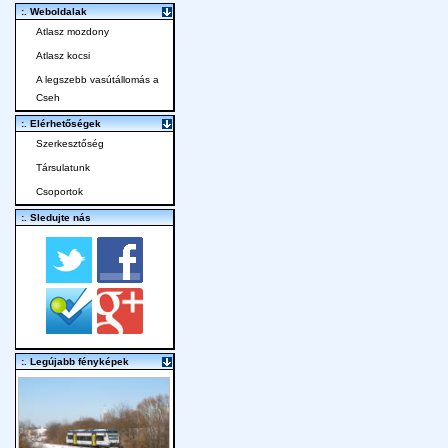
:. Weboldalak
Atlasz mozdony
Atlasz kocsi
A legszebb vasútállomás a
Cseh
:. Elérhetőségek
Szerkesztőség
Társulatunk
Csoportok
:. Sledujte nás
:. Legújabb fényképek