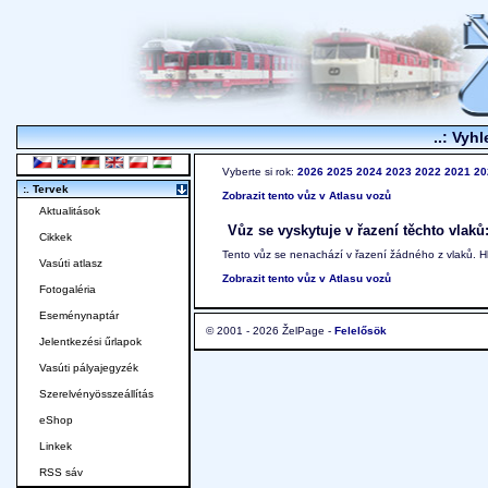
..: Vyhl
Vyberte si rok:
2026
2025
2024
2023
2022
2021
20
:. Tervek
Zobrazit tento vůz v Atlasu vozů
Aktualitások
Vůz se vyskytuje v řazení těchto vlaků
Cikkek
Tento vůz se nenachází v řazení žádného z vlaků. 
Vasúti atlasz
Zobrazit tento vůz v Atlasu vozů
Fotogaléria
Eseménynaptár
© 2001 - 2026 ŽelPage -
Felelősök
Jelentkezési űrlapok
Vasúti pályajegyzék
Szerelvényösszeállítás
eShop
Linkek
RSS sáv