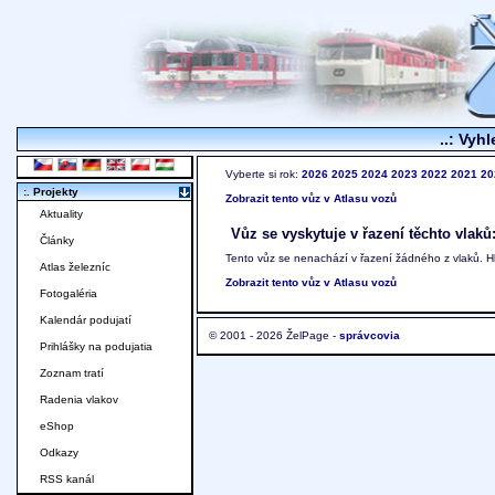
..: Vyhl
Vyberte si rok:
2026
2025
2024
2023
2022
2021
20
:. Projekty
Zobrazit tento vůz v Atlasu vozů
Aktuality
Vůz se vyskytuje v řazení těchto vlaků
Články
Tento vůz se nenachází v řazení žádného z vlaků. 
Atlas železníc
Zobrazit tento vůz v Atlasu vozů
Fotogaléria
Kalendár podujatí
© 2001 - 2026 ŽelPage -
správcovia
Prihlášky na podujatia
Zoznam tratí
Radenia vlakov
eShop
Odkazy
RSS kanál