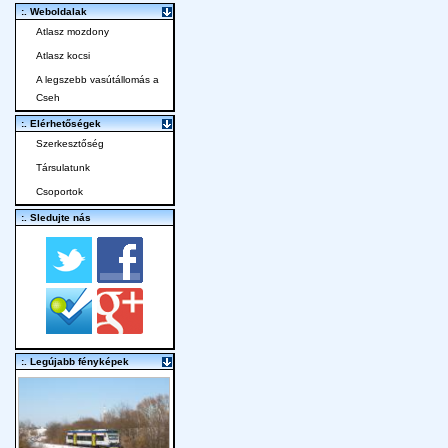
:. Weboldalak
Atlasz mozdony
Atlasz kocsi
A legszebb vasútállomás a
Cseh
:. Elérhetőségek
Szerkesztőség
Társulatunk
Csoportok
:. Sledujte nás
:. Legújabb fényképek