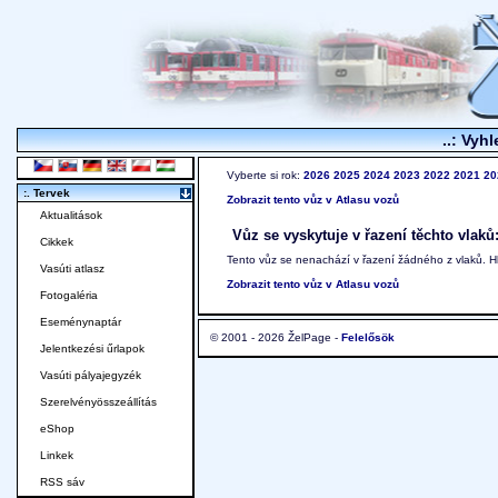
..: Vyhl
Vyberte si rok:
2026
2025
2024
2023
2022
2021
20
:. Tervek
Zobrazit tento vůz v Atlasu vozů
Aktualitások
Vůz se vyskytuje v řazení těchto vlaků
Cikkek
Tento vůz se nenachází v řazení žádného z vlaků. 
Vasúti atlasz
Zobrazit tento vůz v Atlasu vozů
Fotogaléria
Eseménynaptár
© 2001 - 2026 ŽelPage -
Felelősök
Jelentkezési űrlapok
Vasúti pályajegyzék
Szerelvényösszeállítás
eShop
Linkek
RSS sáv