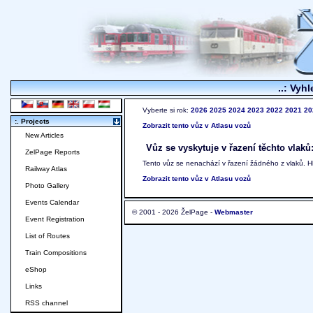
..: Vyhl
Vyberte si rok:
2026
2025
2024
2023
2022
2021
20
:. Projects
Zobrazit tento vůz v Atlasu vozů
New Articles
Vůz se vyskytuje v řazení těchto vlaků
ZelPage Reports
Tento vůz se nenachází v řazení žádného z vlaků. 
Railway Atlas
Zobrazit tento vůz v Atlasu vozů
Photo Gallery
Events Calendar
© 2001 - 2026 ŽelPage -
Webmaster
Event Registration
List of Routes
Train Compositions
eShop
Links
RSS channel