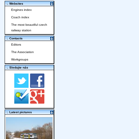
:. Websites
Engines index
Coach index
The most beautiful czech
railway station
:. Contacts
Editors
The Association
Workgroups
:. Sledujte nás
:. Latest pictures