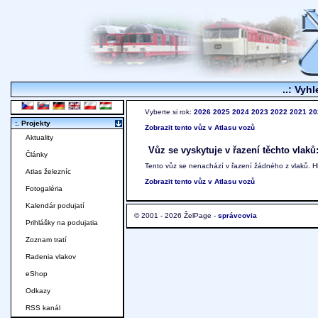
..: Vyhl
Vyberte si rok:
2026
2025
2024
2023
2022
2021
20
:. Projekty
Zobrazit tento vůz v Atlasu vozů
Aktuality
Vůz se vyskytuje v řazení těchto vlaků
Články
Tento vůz se nenachází v řazení žádného z vlaků. 
Atlas železníc
Zobrazit tento vůz v Atlasu vozů
Fotogaléria
Kalendár podujatí
© 2001 - 2026 ŽelPage -
správcovia
Prihlášky na podujatia
Zoznam tratí
Radenia vlakov
eShop
Odkazy
RSS kanál