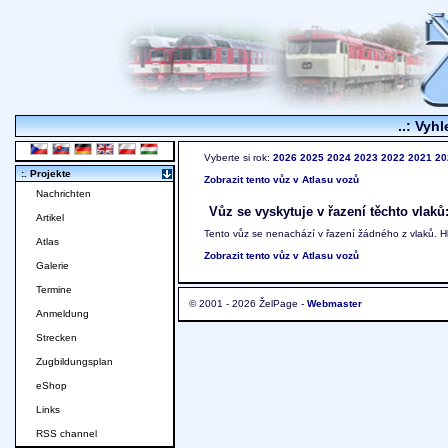
..: Vyhl
Vyberte si rok:
2026
2025
2024
2023
2022
2021
20
:. Projekte
Zobrazit tento vůz v Atlasu vozů
Nachrichten
Vůz se vyskytuje v řazení těchto vlaků
Artikel
Tento vůz se nenachází v řazení žádného z vlaků. 
Atlas
Zobrazit tento vůz v Atlasu vozů
Galerie
Termine
© 2001 - 2026 ŽelPage -
Webmaster
Anmeldung
Strecken
Zugbildungsplan
eShop
Links
RSS channel