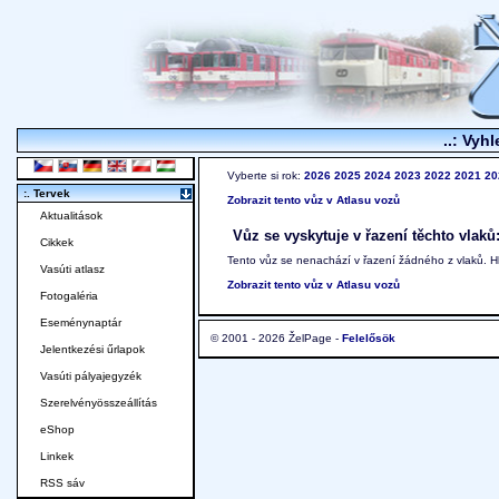
..: Vyhl
Vyberte si rok:
2026
2025
2024
2023
2022
2021
20
:. Tervek
Zobrazit tento vůz v Atlasu vozů
Aktualitások
Vůz se vyskytuje v řazení těchto vlaků
Cikkek
Tento vůz se nenachází v řazení žádného z vlaků. 
Vasúti atlasz
Zobrazit tento vůz v Atlasu vozů
Fotogaléria
Eseménynaptár
© 2001 - 2026 ŽelPage -
Felelősök
Jelentkezési űrlapok
Vasúti pályajegyzék
Szerelvényösszeállítás
eShop
Linkek
RSS sáv