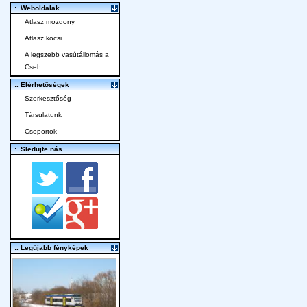
:. Weboldalak
Atlasz mozdony
Atlasz kocsi
A legszebb vasútállomás a
Cseh
:. Elérhetőségek
Szerkesztőség
Társulatunk
Csoportok
:. Sledujte nás
:. Legújabb fényképek