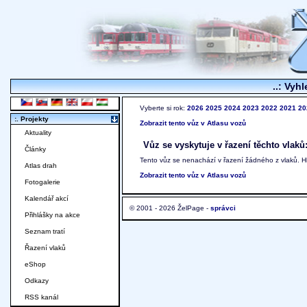
..: Vyhl
Vyberte si rok:
2026
2025
2024
2023
2022
2021
20
:. Projekty
Zobrazit tento vůz v Atlasu vozů
Aktuality
Vůz se vyskytuje v řazení těchto vlaků
Články
Tento vůz se nenachází v řazení žádného z vlaků. 
Atlas drah
Zobrazit tento vůz v Atlasu vozů
Fotogalerie
Kalendář akcí
© 2001 - 2026 ŽelPage -
správci
Přihlášky na akce
Seznam tratí
Řazení vlaků
eShop
Odkazy
RSS kanál