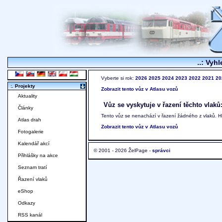
..: Vyhl
Vyberte si rok:
2026
2025
2024
2023
2022
2021
20
:. Projekty
Zobrazit tento vůz v Atlasu vozů
Aktuality
Vůz se vyskytuje v řazení těchto vlaků
Články
Tento vůz se nenachází v řazení žádného z vlaků. 
Atlas drah
Zobrazit tento vůz v Atlasu vozů
Fotogalerie
Kalendář akcí
© 2001 - 2026 ŽelPage -
správci
Přihlášky na akce
Seznam tratí
Řazení vlaků
eShop
Odkazy
RSS kanál