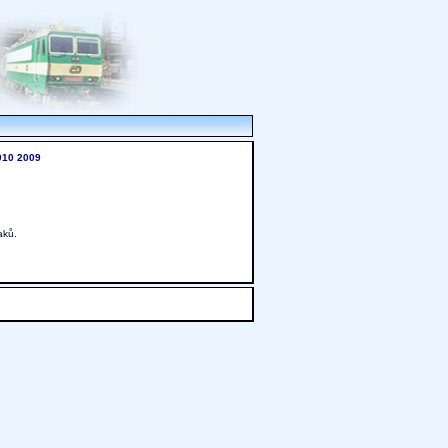
010
2009
aků.