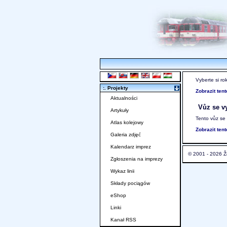
Vyberte si ro
:. Projekty
Zobrazit ten
Aktualności
Vůz se vy
Artykuły
Tento vůz se
Atlas kolejowy
Zobrazit ten
Galeria zdjęć
Kalendarz imprez
© 2001 - 2026 Ž
Zgłoszenia na imprezy
Wykaz linii
Składy pociągów
eShop
Linki
Kanał RSS