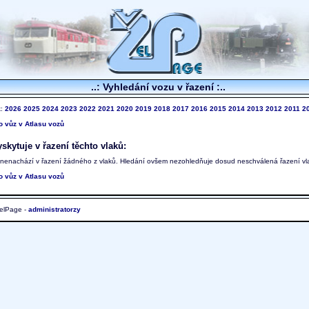
..: Vyhledání vozu v řazení :..
k:
2026
2025
2024
2023
2022
2021
2020
2019
2018
2017
2016
2015
2014
2013
2012
2011
2
to vůz v Atlasu vozů
skytuje v řazení těchto vlaků:
 nenachází v řazení žádného z vlaků. Hledání ovšem nezohledňuje dosud neschválená řazení vl
to vůz v Atlasu vozů
elPage -
administratorzy