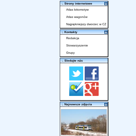
:. Strony internetowe
Atlas lokomotyw
Atlas wagonów
Najpiękniejszy dworzec w CZ
:. Kontakty
Redakcja
Stowarzyszenie
Grupy
:. Sledujte nás
:. Najnowsze zdjęcia