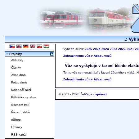
..: Vyhl
Vyberte si rok:
2026
2025
2024
2023
2022
2021
20
:. Projekty
Zobrazit tento vůz v Atlasu vozů
Aktuality
Vůz se vyskytuje v řazení těchto vlaků
Články
Tento vůz se nenachází v řazení žádného z vlaků. 
Atlas drah
Zobrazit tento vůz v Atlasu vozů
Fotogalerie
Kalendář akcí
© 2001 - 2026 ŽelPage -
správci
Přihlášky na akce
Seznam tratí
Řazení vlaků
eShop
Odkazy
RSS kanál