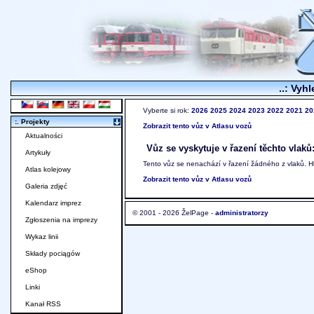
..: Vyhl
Vyberte si rok:
2026
2025
2024
2023
2022
2021
20
:. Projekty
Zobrazit tento vůz v Atlasu vozů
Aktualności
Vůz se vyskytuje v řazení těchto vlaků
Artykuły
Tento vůz se nenachází v řazení žádného z vlaků. 
Atlas kolejowy
Zobrazit tento vůz v Atlasu vozů
Galeria zdjęć
Kalendarz imprez
© 2001 - 2026 ŽelPage -
administratorzy
Zgłoszenia na imprezy
Wykaz linii
Składy pociągów
eShop
Linki
Kanał RSS