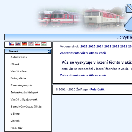
..: Vyhl
Vyberte si rok:
2026
2025
2024
2023
2022
2021
20
:. Tervek
Zobrazit tento vůz v Atlasu vozů
Aktualitások
Vůz se vyskytuje v řazení těchto vlaků
Cikkek
Tento vůz se nenachází v řazení žádného z vlaků. 
Vasúti atlasz
Zobrazit tento vůz v Atlasu vozů
Fotogaléria
Eseménynaptár
© 2001 - 2026 ŽelPage -
Felelősök
Jelentkezési űrlapok
Vasúti pályajegyzék
Szerelvényösszeállítás
eShop
Linkek
RSS sáv