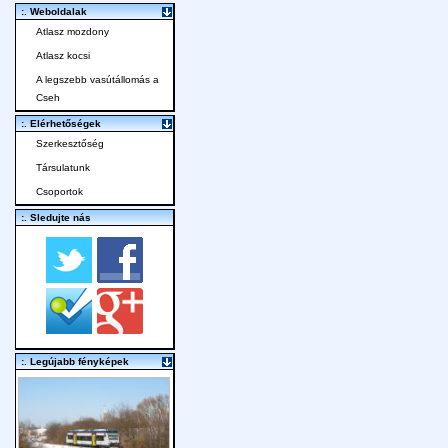
:. Weboldalak
Atlasz mozdony
Atlasz kocsi
A legszebb vasútállomás a
Cseh
:. Elérhetőségek
Szerkesztőség
Társulatunk
Csoportok
:. Sledujte nás
:. Legújabb fényképek