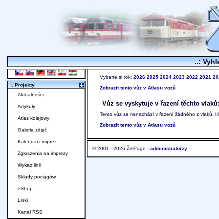
..: Vyhl
Vyberte si rok:
2026
2025
2024
2023
2022
2021
20
:. Projekty
Zobrazit tento vůz v Atlasu vozů
Aktualności
Vůz se vyskytuje v řazení těchto vlaků
Artykuły
Tento vůz se nenachází v řazení žádného z vlaků. 
Atlas kolejowy
Zobrazit tento vůz v Atlasu vozů
Galeria zdjęć
Kalendarz imprez
© 2001 - 2026 ŽelPage -
administratorzy
Zgłoszenia na imprezy
Wykaz linii
Składy pociągów
eShop
Linki
Kanał RSS