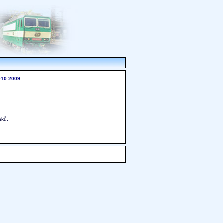
010
2009
aků.