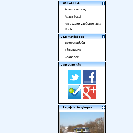
:. Weboldalak
Atlasz mozdony
Atlasz kocsi
A legszebb vasútállomás a
Cseh
:. Elérhetőségek
Szerkesztőség
Társulatunk
Csoportok
:. Sledujte nás
:. Legújabb fényképek