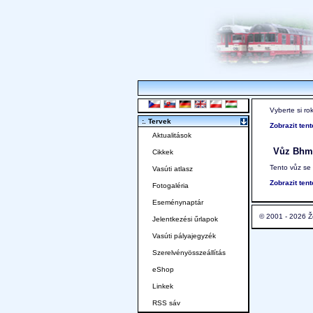
Vyberte si ro
:. Tervek
Zobrazit ten
Aktualitások
Vůz Bhm
Cikkek
Tento vůz se
Vasúti atlasz
Zobrazit ten
Fotogaléria
Eseménynaptár
© 2001 - 2026 Ž
Jelentkezési űrlapok
Vasúti pályajegyzék
Szerelvényösszeállítás
eShop
Linkek
RSS sáv