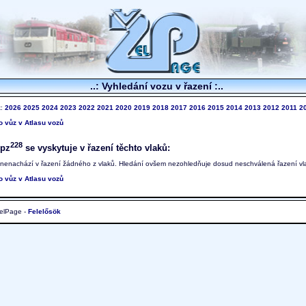
..: Vyhledání vozu v řazení :..
k:
2026
2025
2024
2023
2022
2021
2020
2019
2018
2017
2016
2015
2014
2013
2012
2011
2
to vůz v Atlasu vozů
228
pz
se vyskytuje v řazení těchto vlaků:
 nenachází v řazení žádného z vlaků. Hledání ovšem nezohledňuje dosud neschválená řazení vl
to vůz v Atlasu vozů
elPage -
Felelősök