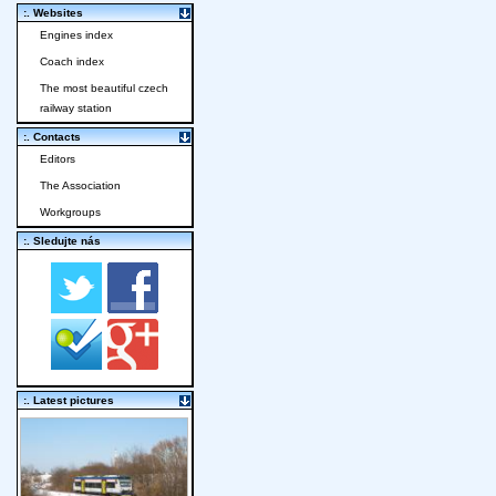
:. Websites
Engines index
Coach index
The most beautiful czech
railway station
:. Contacts
Editors
The Association
Workgroups
:. Sledujte nás
:. Latest pictures