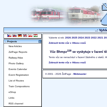
..: Vyhl
Vyberte si rok:
2026
2025
2024
2023
2022
2021
20
:. Projects
Zobrazit tento vůz v Atlasu vozů
New Articles
228
Vůz Bhmpz
se vyskytuje v řazení tě
ZelPage Reports
Tento vůz se nenachází v řazení žádného z vlaků. 
Railway Atlas
Zobrazit tento vůz v Atlasu vozů
Photo Gallery
Events Calendar
© 2001 - 2026 ŽelPage -
Webmaster
Event Registration
List of Routes
Train Compositions
eShop
Links
RSS channel