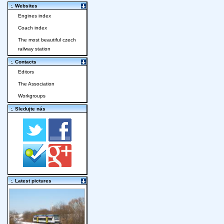
:. Websites
Engines index
Coach index
The most beautiful czech
railway station
:. Contacts
Editors
The Association
Workgroups
:. Sledujte nás
:. Latest pictures