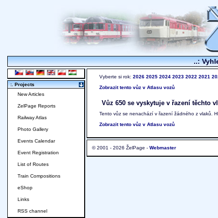
..: Vyhl
Vyberte si rok:
2026
2025
2024
2023
2022
2021
20
:. Projects
Zobrazit tento vůz v Atlasu vozů
New Articles
Vůz 650 se vyskytuje v řazení těchto v
ZelPage Reports
Tento vůz se nenachází v řazení žádného z vlaků. 
Railway Atlas
Zobrazit tento vůz v Atlasu vozů
Photo Gallery
Events Calendar
© 2001 - 2026 ŽelPage -
Webmaster
Event Registration
List of Routes
Train Compositions
eShop
Links
RSS channel