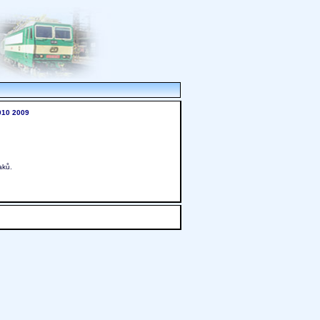
010
2009
aků.