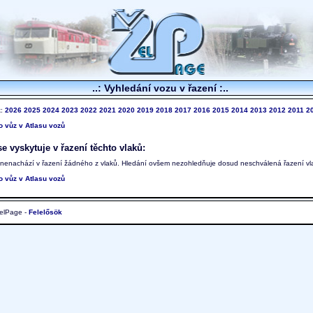
..: Vyhledání vozu v řazení :..
k:
2026
2025
2024
2023
2022
2021
2020
2019
2018
2017
2016
2015
2014
2013
2012
2011
2
to vůz v Atlasu vozů
e vyskytuje v řazení těchto vlaků:
 nenachází v řazení žádného z vlaků. Hledání ovšem nezohledňuje dosud neschválená řazení vl
to vůz v Atlasu vozů
elPage -
Felelősök