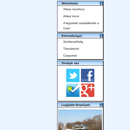
:. Weboldalak
Atlasz mozdony
Atlasz kocsi
A legszebb vasútállomás a
Cseh
:. Elérhetőségek
Szerkesztőség
Társulatunk
Csoportok
:. Sledujte nás
:. Legújabb fényképek