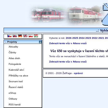
..: Vyhl
Vyberte si rok:
2026
2025
2024
2023
2022
2021
20
:. Projekty
Zobrazit tento vůz v Atlasu vozů
Aktuality
Vůz 650 se vyskytuje v řazení těchto v
Články
Tento vůz se nenachází v řazení žádného z vlaků. 
Atlas drah
Zobrazit tento vůz v Atlasu vozů
Fotogalerie
Kalendář akcí
© 2001 - 2026 ŽelPage -
správci
Přihlášky na akce
Seznam tratí
Řazení vlaků
eShop
Odkazy
RSS kanál