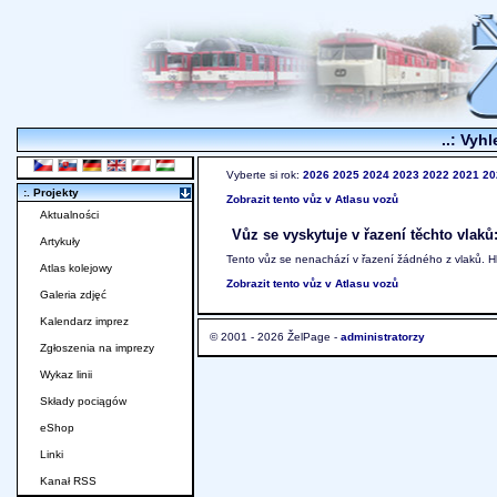
..: Vyhl
Vyberte si rok:
2026
2025
2024
2023
2022
2021
20
:. Projekty
Zobrazit tento vůz v Atlasu vozů
Aktualności
Vůz se vyskytuje v řazení těchto vlaků
Artykuły
Tento vůz se nenachází v řazení žádného z vlaků. 
Atlas kolejowy
Zobrazit tento vůz v Atlasu vozů
Galeria zdjęć
Kalendarz imprez
© 2001 - 2026 ŽelPage -
administratorzy
Zgłoszenia na imprezy
Wykaz linii
Składy pociągów
eShop
Linki
Kanał RSS