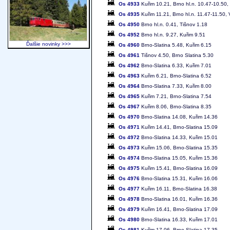
Os 4933
Kuřim 10.21, Brno hl.n. 10.47-10.50,
Os 4935
Kuřim 11.21, Brno hl.n. 11.47-11.50,
Os 4950
Brno hl.n. 0.41, Tišnov 1.18
Os 4952
Brno hl.n. 9.27, Kuřim 9.51
Ďalšie novinky >>>
Os 4960
Brno-Slatina 5.48, Kuřim 6.15
Os 4961
Tišnov 4.50, Brno Slatina 5.30
Os 4962
Brno-Slatina 6.33, Kuřim 7.01
Os 4963
Kuřim 6.21, Brno-Slatina 6.52
Os 4964
Brno-Slatina 7.33, Kuřim 8.00
Os 4965
Kuřim 7.21, Brno-Slatina 7.54
Os 4967
Kuřim 8.06, Brno-Slatina 8.35
Os 4970
Brno-Slatina 14.08, Kuřim 14.36
Os 4971
Kuřim 14.41, Brno-Slatina 15.09
Os 4972
Brno-Slatina 14.33, Kuřim 15.01
Os 4973
Kuřim 15.06, Brno-Slatina 15.35
Os 4974
Brno-Slatina 15.05, Kuřim 15.36
Os 4975
Kuřim 15.41, Brno-Slatina 16.09
Os 4976
Brno-Slatina 15.31, Kuřim 16.06
Os 4977
Kuřim 16.11, Brno-Slatina 16.38
Os 4978
Brno-Slatina 16.01, Kuřim 16.36
Os 4979
Kuřim 16.41, Brno-Slatina 17.09
Os 4980
Brno-Slatina 16.33, Kuřim 17.01
Os 4981
Kuřim 17.06, Brno-Slatina 17.35