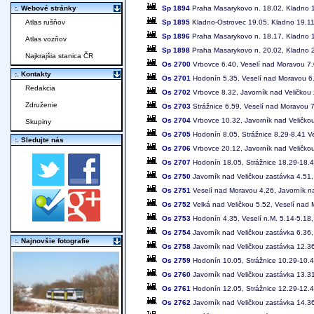
Sp 1894
Praha Masarykovo n. 18.02, Kladno 1
:. Webové stránky
Sp 1895
Kladno-Ostrovec 19.05, Kladno 19.11
Atlas rušňov
Sp 1896
Praha Masarykovo n. 18.17, Kladno 1
Atlas vozňov
Sp 1898
Praha Masarykovo n. 20.02, Kladno 2
Najkrajšia stanica ČR
Os 2700
Vrbovce 6.40, Veselí nad Moravou 7.
:. Kontakty
Os 2701
Hodonín 5.35, Veselí nad Moravou 6.
Redakcia
Os 2702
Vrbovce 8.32, Javorník nad Veličkou 
Združenie
Os 2703
Strážnice 6.59, Veselí nad Moravou 7
Os 2704
Vrbovce 10.32, Javorník nad Veličkou
Skupiny
Os 2705
Hodonín 8.05, Strážnice 8.29-8.41 Ve
:. Sledujte nás
Os 2706
Vrbovce 20.12, Javorník nad Veličko
Os 2707
Hodonín 18.05, Strážnice 18.29-18.4
Os 2750
Javorník nad Veličkou zastávka 4.51
Os 2751
Veselí nad Moravou 4.26, Javorník n
Os 2752
Velká nad Veličkou 5.52, Veselí nad 
Os 2753
Hodonín 4.35, Veselí n.M. 5.14-5.18,
Os 2754
Javorník nad Veličkou zastávka 6.36
:. Najnovšie fotografie
Os 2758
Javorník nad Veličkou zastávka 12.3
Os 2759
Hodonín 10.05, Strážnice 10.29-10.41
Os 2760
Javorník nad Veličkou zastávka 13.3
Os 2761
Hodonín 12.05, Strážnice 12.29-12.4
Os 2762
Javorník nad Veličkou zastávka 14.36