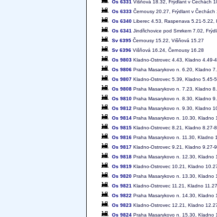
Os 6331
Višňová 18.32, Frýdlant v Čechách 1
Os 6333
Černousy 20.27, Frýdlant v Čechách 
Os 6340
Liberec 4.53, Raspenava 5.21-5.22, 
Os 6341
Jindřichovice pod Smrkem 7.02, Frýd
Sv 6395
Černousy 15.22, Višňová 15.27
Sv 6396
Višňová 16.24, Černousy 16.28
Os 9803
Kladno-Ostrovec 4.43, Kladno 4.49-4
Os 9806
Praha Masarykovo n. 6.20, Kladno 7
Os 9807
Kladno-Ostrovec 5.39, Kladno 5.45-5
Os 9808
Praha Masarykovo n. 7.23, Kladno 8.
Os 9810
Praha Masarykovo n. 8.30, Kladno 9
Os 9812
Praha Masarykovo n. 9.30, Kladno 1
Os 9814
Praha Masarykovo n. 10.30, Kladno 
Os 9815
Kladno-Ostrovec 8.21, Kladno 8.27-8
Os 9816
Praha Masarykovo n. 11.30, Kladno 
Os 9817
Kladno-Ostrovec 9.21, Kladno 9.27-9
Os 9818
Praha Masarykovo n. 12.30, Kladno 
Os 9819
Kladno-Ostrovec 10.21, Kladno 10.2
Os 9820
Praha Masarykovo n. 13.30, Kladno 
Os 9821
Kladno-Ostrovec 11.21, Kladno 11.27
Os 9822
Praha Masarykovo n. 14.30, Kladno 
Os 9823
Kladno-Ostrovec 12.21, Kladno 12.2
Os 9824
Praha Masarykovo n. 15.30, Kladno 