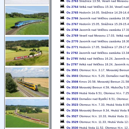
Os 2763
Strážnice 13.56, Veselí nad Moravou 
Os 2764
Velká nad Veličkou 15.34, Veselí na
Os 2765
Hodonín 14.05, Strážnice 14.29-14.4
Os 2766
Javorník nad Veličkou zastávka 16.36
Os 2767
Hodonín 15.05, Strážnice 15.29-15.4
Os 2768
Javorník nad Veličkou zastávka 17.3
Os 2769
Veselí nad Moravou 17.03, Velká nad 
Os 2770
Javorník nad Veličkou zastávka 18.3
Os 2771
Hodonín 17.05, Strážnice 17.29-17.4
Sv 2792
Javorník nad Veličkou zastávka 13.34
Sv 2795
Velká nad Veličkou 16.24, Javorník n
Sv 2797
Velká nad Veličkou 18.24, Javorník n
Os 3501
Olomouc hl.n. 3.17, Moravský Beroun
Os 3503
Olomouc hl.n. 5.20, Domašov nad Byst
Os 3508
Krnov 20.58, Moravský Beroun 21.58-
Os 3518
Moravský Beroun 4.59, Hlubočky 5.28
Os 3520
Hrubá Voda 6.51, Olomouc hl.n. 7.25
Os 3522
Domašov nad Bystřicí 6.51, Olomouc 
Os 3523
Olomouc hl.n. 7.33, Hrubá Voda 8.05
Os 3526
Moravský Beroun 9.34, Hrubá Voda 9.
Os 3527
Olomouc hl.n. 10.33, Hrubá Voda 11
Os 3529
Olomouc hl.n. 11.33, Hrubá Voda 12
Os 3530
Hrubá Voda 11.52, Olomouc hl.n. 12