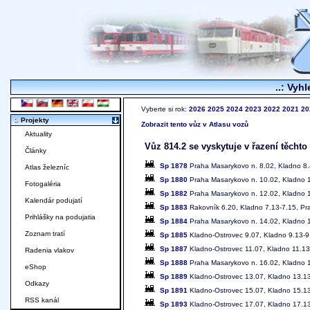
..: Vyhl
Vyberte si rok:
2026
2025
2024
2023
2022
2021
20
:. Projekty
Zobrazit tento vůz v Atlasu vozů
Aktuality
Vůz 814.2 se vyskytuje v řazení těchto
Články
Sp 1878
Praha Masarykovo n. 8.02, Kladno 8.
Atlas železníc
Sp 1880
Praha Masarykovo n. 10.02, Kladno 1
Fotogaléria
Sp 1882
Praha Masarykovo n. 12.02, Kladno 1
Kalendár podujatí
Sp 1883
Rakovník 6.20, Kladno 7.13-7.15, Pr
Prihlášky na podujatia
Sp 1884
Praha Masarykovo n. 14.02, Kladno 1
Zoznam tratí
Sp 1885
Kladno-Ostrovec 9.07, Kladno 9.13-9
Sp 1887
Kladno-Ostrovec 11.07, Kladno 11.13
Radenia vlakov
Sp 1888
Praha Masarykovo n. 16.02, Kladno 1
eShop
Sp 1889
Kladno-Ostrovec 13.07, Kladno 13.13
Odkazy
Sp 1891
Kladno-Ostrovec 15.07, Kladno 15.13
RSS kanál
Sp 1893
Kladno-Ostrovec 17.07, Kladno 17.13