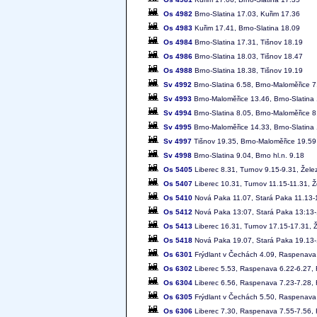
Os 4982
Brno-Slatina 17.03, Kuřim 17.36
Os 4983
Kuřim 17.41, Brno-Slatina 18.09
Os 4984
Brno-Slatina 17.31, Tišnov 18.19
Os 4986
Brno-Slatina 18.03, Tišnov 18.47
Os 4988
Brno-Slatina 18.38, Tišnov 19.19
Sv 4992
Brno-Slatina 6.58, Brno-Maloměřice 7
Sv 4993
Brno-Maloměřice 13.46, Brno-Slatina
Sv 4994
Brno-Slatina 8.05, Brno-Maloměřice 8
Sv 4995
Brno-Maloměřice 14.33, Brno-Slatina
Sv 4997
Tišnov 19.35, Brno-Maloměřice 19.59
Sv 4998
Brno-Slatina 9.04, Brno hl.n. 9.18
Os 5405
Liberec 8.31, Turnov 9.15-9.31, Žel
Os 5407
Liberec 10.31, Turnov 11.15-11.31, 
Os 5410
Nová Paka 11.07, Stará Paka 11.13-1
Os 5412
Nová Paka 13:07, Stará Paka 13:13-1
Os 5413
Liberec 16.31, Turnov 17.15-17.31, 
Os 5418
Nová Paka 19.07, Stará Paka 19.13-1
Os 6301
Frýdlant v Čechách 4.09, Raspenava 
Os 6302
Liberec 5.53, Raspenava 6.22-6.27, 
Os 6304
Liberec 6.56, Raspenava 7.23-7.28, 
Os 6305
Frýdlant v Čechách 5.50, Raspenava 
Os 6306
Liberec 7.30, Raspenava 7.55-7.56, 