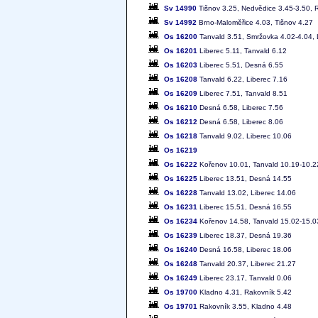
Sv 14990
Tišnov 3.25, Nedvědice 3.45-3.50, 
Sv 14992
Brno-Maloměřice 4.03, Tišnov 4.27
Os 16200
Tanvald 3.51, Smržovka 4.02-4.04, 
Os 16201
Liberec 5.11, Tanvald 6.12
Os 16203
Liberec 5.51, Desná 6.55
Os 16208
Tanvald 6.22, Liberec 7.16
Os 16209
Liberec 7.51, Tanvald 8.51
Os 16210
Desná 6.58, Liberec 7.56
Os 16212
Desná 6.58, Liberec 8.06
Os 16218
Tanvald 9.02, Liberec 10.06
Os 16219
Os 16222
Kořenov 10.01, Tanvald 10.19-10.22
Os 16225
Liberec 13.51, Desná 14.55
Os 16228
Tanvald 13.02, Liberec 14.06
Os 16231
Liberec 15.51, Desná 16.55
Os 16234
Kořenov 14.58, Tanvald 15.02-15.03
Os 16239
Liberec 18.37, Desná 19.36
Os 16240
Desná 16.58, Liberec 18.06
Os 16248
Tanvald 20.37, Liberec 21.27
Os 16249
Liberec 23.17, Tanvald 0.06
Os 19700
Kladno 4.31, Rakovník 5.42
Os 19701
Rakovník 3.55, Kladno 4.48