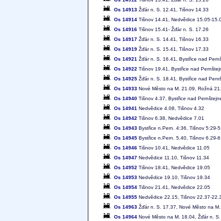
Os 14913
Žďár n. S. 12.41, Tišnov 14.33
Os 14914
Tišnov 14.41, Nedvědice 15.05-15.0
Os 14916
Tišnov 15.41- Žďár n. S. 17.26
Os 14917
Žďár n. S. 14.41, Tišnov 16.33
Os 14919
Žďár n. S. 15.41, Tišnov 17.33
Os 14921
Žďár n. S. 16.41, Bystřice nad Pern
Os 14922
Tišnov 19.41, Bystřice nad Pernšte
Os 14925
Žďár n. S. 18.41, Bystřice nad Penr
Os 14933
Nové Město na M. 21.09, Rožná 21
Os 14940
Tišnov 4.37, Bystřice nad Pernštej
Os 14941
Nedvědice 4.08, Tišnov 4.32
Os 14942
Tišnov 6.38, Nedvědice 7.01
Os 14943
Bystřice n.Pern. 4:36, Tišnov 5:29-5
Os 14945
Bystřice n.Pern. 5.40, Tišnov 6.29-6
Os 14946
Tišnov 10.41, Nedvědice 11.05
Os 14947
Nedvědice 11.10, Tišnov 11.34
Os 14952
Tišnov 18.41, Nedvědice 19.05
Os 14953
Nedvědice 19.10, Tišnov 19.34
Os 14954
Tišnov 21.41, Nedvědice 22.05
Os 14955
Nedvědice 22.15, Tišnov 22.37-22.39
Os 14963
Žďár n. S. 17.37, Nové Město na M.
Os 14964
Nové Město na M. 18.04, Žďár n. S.