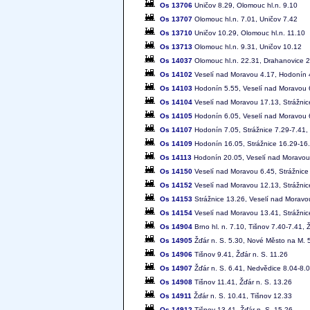
Os 13706
Uničov 8.29, Olomouc hl.n. 9.10
Os 13707
Olomouc hl.n. 7.01, Uničov 7.42
Os 13710
Uničov 10.29, Olomouc hl.n. 11.10
Os 13713
Olomouc hl.n. 9.31, Uničov 10.12
Os 14037
Olomouc hl.n. 22.31, Drahanovice 
Os 14102
Veselí nad Moravou 4.17, Hodonín 
Os 14103
Hodonín 5.55, Veselí nad Moravou 
Os 14104
Veselí nad Moravou 17.13, Strážnic
Os 14105
Hodonín 6.05, Veselí nad Moravou 
Os 14107
Hodonín 7.05, Strážnice 7.29-7.41,
Os 14109
Hodonín 16.05, Strážnice 16.29-16.
Os 14113
Hodonín 20.05, Veselí nad Moravou
Os 14150
Veselí nad Moravou 6.45, Strážnice
Os 14152
Veselí nad Moravou 12.13, Strážnic
Os 14153
Strážnice 13.26, Veselí nad Moravo
Os 14154
Veselí nad Moravou 13.41, Strážnic
Os 14904
Brno hl. n. 7.10, Tišnov 7.40-7.41, 
Os 14905
Žďár n. S. 5.30, Nové Město na M. 5
Os 14906
Tišnov 9.41, Žďár n. S. 11.26
Os 14907
Žďár n. S. 6.41, Nedvědice 8.04-8.0
Os 14908
Tišnov 11.41, Žďár n. S. 13.26
Os 14911
Žďár n. S. 10.41, Tišnov 12.33
Os 14912
Tišnov 13.41, Žďár n. S. 15.26