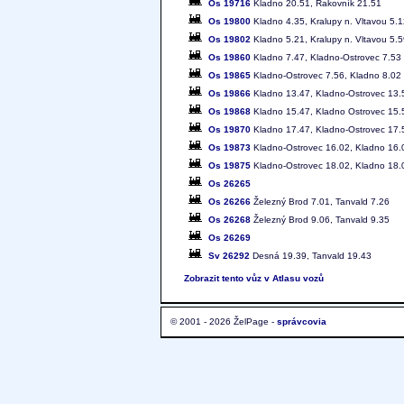
Os 19716
Kladno 20.51, Rakovník 21.51
Os 19800
Kladno 4.35, Kralupy n. Vltavou 5.
Os 19802
Kladno 5.21, Kralupy n. Vltavou 5.
Os 19860
Kladno 7.47, Kladno-Ostrovec 7.53
Os 19865
Kladno-Ostrovec 7.56, Kladno 8.02
Os 19866
Kladno 13.47, Kladno-Ostrovec 13.
Os 19868
Kladno 15.47, Kladno Ostrovec 15.
Os 19870
Kladno 17.47, Kladno-Ostrovec 17.
Os 19873
Kladno-Ostrovec 16.02, Kladno 16.
Os 19875
Kladno-Ostrovec 18.02, Kladno 18.
Os 26265
Os 26266
Železný Brod 7.01, Tanvald 7.26
Os 26268
Železný Brod 9.06, Tanvald 9.35
Os 26269
Sv 26292
Desná 19.39, Tanvald 19.43
Zobrazit tento vůz v Atlasu vozů
© 2001 - 2026 ŽelPage -
správcovia