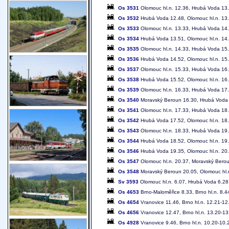
Os 3531
Olomouc hl.n. 12.36, Hrubá Voda 13
Os 3532
Hrubá Voda 12.48, Olomouc hl.n. 13
Os 3533
Olomouc hl.n. 13.33, Hrubá Voda 14
Os 3534
Hrubá Voda 13.51, Olomouc hl.n. 14
Os 3535
Olomouc hl.n. 14.33, Hrubá Voda 15
Os 3536
Hrubá Voda 14.52, Olomouc hl.n. 15
Os 3537
Olomouc hl.n. 15.33, Hrubá Voda 16
Os 3538
Hrubá Voda 15.52, Olomouc hl.n. 16
Os 3539
Olomouc hl.n. 16.33, Hrubá Voda 17
Os 3540
Moravský Beroun 16.30, Hrubá Voda 
Os 3541
Olomouc hl.n. 17.33, Hrubá Voda 18
Os 3542
Hrubá Voda 17.52, Olomouc hl.n. 18
Os 3543
Olomouc hl.n. 18.33, Hrubá Voda 19
Os 3544
Hrubá Voda 18.52, Olomouc hl.n. 19
Os 3546
Hrubá Voda 19.35, Olomouc hl.n. 20
Os 3547
Olomouc hl.n. 20.37, Moravský Bero
Os 3548
Moravský Beroun 20.05, Olomouc hl.
Sv 3593
Olomouc hl.n. 6.07, Hrubá Voda 6.28
Os 4653
Brno-Maloměřice 8.33, Brno hl.n. 8.4
Os 4654
Vranovice 11.46, Brno hl.n. 12.21-12
Os 4656
Vranovice 12.47, Brno hl.n. 13.20-13
Os 4928
Vranovice 9.46, Brno hl.n. 10.20-10.