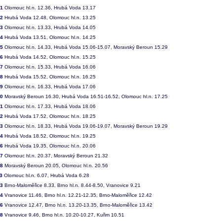
31
Olomouc hl.n. 12.36, Hrubá Voda 13.17
32
Hrubá Voda 12.48, Olomouc hl.n. 13.25
33
Olomouc hl.n. 13.33, Hrubá Voda 14.05
34
Hrubá Voda 13.51, Olomouc hl.n. 14.25
35
Olomouc hl.n. 14.33, Hrubá Voda 15.06-15.07, Moravský Beroun 15.29
36
Hrubá Voda 14.52, Olomouc hl.n. 15.25
37
Olomouc hl.n. 15.33, Hrubá Voda 16.06
38
Hrubá Voda 15.52, Olomouc hl.n. 16.25
39
Olomouc hl.n. 16.33, Hrubá Voda 17.06
40
Moravský Beroun 16.30, Hrubá Voda 16.51-16.52, Olomouc hl.n. 17.25
41
Olomouc hl.n. 17.33, Hrubá Voda 18.06
42
Hrubá Voda 17.52, Olomouc hl.n. 18.25
43
Olomouc hl.n. 18.33, Hrubá Voda 19.06-19.07, Moravský Beroun 19.29
44
Hrubá Voda 18.52, Olomouc hl.n. 19.25
46
Hrubá Voda 19.35, Olomouc hl.n. 20.06
47
Olomouc hl.n. 20.37, Moravský Beroun 21.32
48
Moravský Beroun 20.05, Olomouc hl.n. 20.56
3
Olomouc hl.n. 6.07, Hrubá Voda 6.28
53
Brno-Maloměřice 8.33, Brno hl.n. 8.44-8.50, Vranovice 9.21
54
Vranovice 11.46, Brno hl.n. 12.21-12.35, Brno-Maloměřice 12.42
56
Vranovice 12.47, Brno hl.n. 13.20-13.35, Brno-Maloměřice 13.42
28
Vranovice 9.46, Brno hl.n. 10.20-10.27, Kuřim 10.51