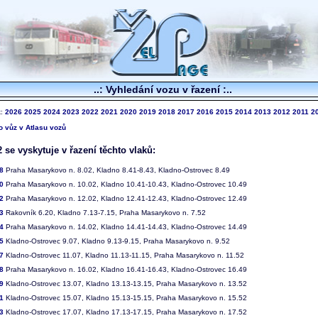
..: Vyhledání vozu v řazení :..
k:
2026
2025
2024
2023
2022
2021
2020
2019
2018
2017
2016
2015
2014
2013
2012
2011
2
to vůz v Atlasu vozů
 se vyskytuje v řazení těchto vlaků:
8
Praha Masarykovo n. 8.02, Kladno 8.41-8.43, Kladno-Ostrovec 8.49
0
Praha Masarykovo n. 10.02, Kladno 10.41-10.43, Kladno-Ostrovec 10.49
2
Praha Masarykovo n. 12.02, Kladno 12.41-12.43, Kladno-Ostrovec 12.49
3
Rakovník 6.20, Kladno 7.13-7.15, Praha Masarykovo n. 7.52
4
Praha Masarykovo n. 14.02, Kladno 14.41-14.43, Kladno-Ostrovec 14.49
5
Kladno-Ostrovec 9.07, Kladno 9.13-9.15, Praha Masarykovo n. 9.52
7
Kladno-Ostrovec 11.07, Kladno 11.13-11.15, Praha Masarykovo n. 11.52
8
Praha Masarykovo n. 16.02, Kladno 16.41-16.43, Kladno-Ostrovec 16.49
9
Kladno-Ostrovec 13.07, Kladno 13.13-13.15, Praha Masarykovo n. 13.52
1
Kladno-Ostrovec 15.07, Kladno 15.13-15.15, Praha Masarykovo n. 15.52
3
Kladno-Ostrovec 17.07, Kladno 17.13-17.15, Praha Masarykovo n. 17.52