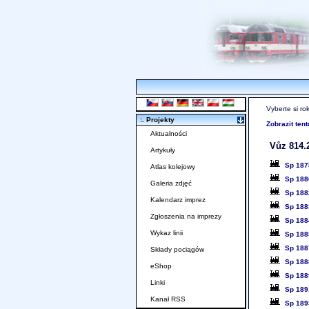
Vyberte si ro
:. Projekty
Zobrazit ten
Aktualności
Vůz 814.2
Artykuły
Sp 187
Atlas kolejowy
Sp 188
Galeria zdjęć
Sp 188
Kalendarz imprez
Sp 188
Zgłoszenia na imprezy
Sp 188
Wykaz linii
Sp 188
Sp 188
Składy pociągów
Sp 188
eShop
Sp 188
Linki
Sp 189
Kanał RSS
Sp 189