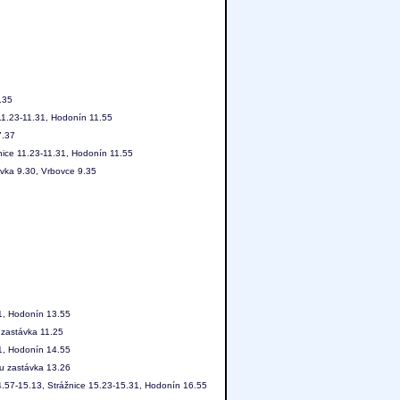
.35
11.23-11.31, Hodonín 11.55
7.37
nice 11.23-11.31, Hodonín 11.55
ávka 9.30, Vrbovce 9.35
31, Hodonín 13.55
 zastávka 11.25
31, Hodonín 14.55
ou zastávka 13.26
4.57-15.13, Strážnice 15.23-15.31, Hodonín 16.55