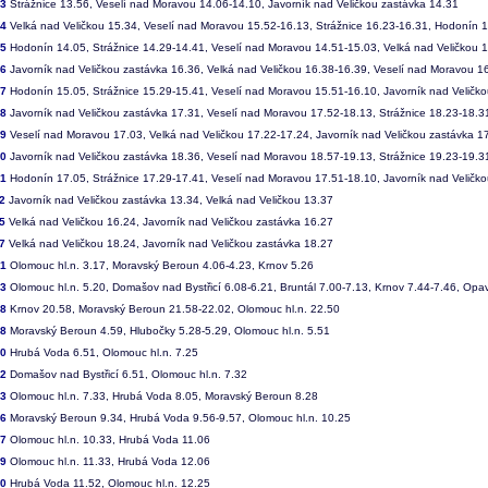
63
Strážnice 13.56, Veselí nad Moravou 14.06-14.10, Javorník nad Veličkou zastávka 14.31
64
Velká nad Veličkou 15.34, Veselí nad Moravou 15.52-16.13, Strážnice 16.23-16.31, Hodonín 
65
Hodonín 14.05, Strážnice 14.29-14.41, Veselí nad Moravou 14.51-15.03, Velká nad Veličkou 
66
Javorník nad Veličkou zastávka 16.36, Velká nad Veličkou 16.38-16.39, Veselí nad Moravou 1
67
Hodonín 15.05, Strážnice 15.29-15.41, Veselí nad Moravou 15.51-16.10, Javorník nad Veličk
68
Javorník nad Veličkou zastávka 17.31, Veselí nad Moravou 17.52-18.13, Strážnice 18.23-18.
69
Veselí nad Moravou 17.03, Velká nad Veličkou 17.22-17.24, Javorník nad Veličkou zastávka 1
70
Javorník nad Veličkou zastávka 18.36, Veselí nad Moravou 18.57-19.13, Strážnice 19.23-19.
71
Hodonín 17.05, Strážnice 17.29-17.41, Veselí nad Moravou 17.51-18.10, Javorník nad Veličk
2
Javorník nad Veličkou zastávka 13.34, Velká nad Veličkou 13.37
5
Velká nad Veličkou 16.24, Javorník nad Veličkou zastávka 16.27
7
Velká nad Veličkou 18.24, Javorník nad Veličkou zastávka 18.27
01
Olomouc hl.n. 3.17, Moravský Beroun 4.06-4.23, Krnov 5.26
03
Olomouc hl.n. 5.20, Domašov nad Bystřicí 6.08-6.21, Bruntál 7.00-7.13, Krnov 7.44-7.46, Opa
08
Krnov 20.58, Moravský Beroun 21.58-22.02, Olomouc hl.n. 22.50
18
Moravský Beroun 4.59, Hlubočky 5.28-5.29, Olomouc hl.n. 5.51
20
Hrubá Voda 6.51, Olomouc hl.n. 7.25
22
Domašov nad Bystřicí 6.51, Olomouc hl.n. 7.32
23
Olomouc hl.n. 7.33, Hrubá Voda 8.05, Moravský Beroun 8.28
26
Moravský Beroun 9.34, Hrubá Voda 9.56-9.57, Olomouc hl.n. 10.25
27
Olomouc hl.n. 10.33, Hrubá Voda 11.06
29
Olomouc hl.n. 11.33, Hrubá Voda 12.06
30
Hrubá Voda 11.52, Olomouc hl.n. 12.25