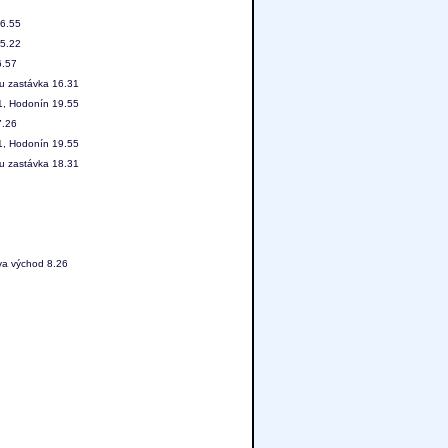
16.55
15.22
6.57
ou zastávka 16.31
31, Hodonín 19.55
7.26
31, Hodonín 19.55
ou zastávka 18.31
va východ 8.26