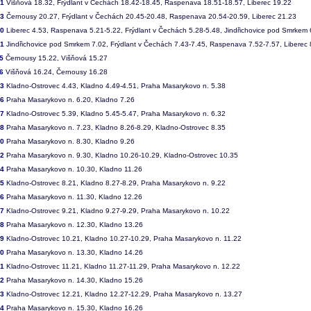
31
Višňová 18.32, Frýdlant v Čechách 18.42-18.45, Raspenava 18.51-18.57, Liberec 19.22
33
Černousy 20.27, Frýdlant v Čechách 20.45-20.48, Raspenava 20.54-20.59, Liberec 21.23
40
Liberec 4.53, Raspenava 5.21-5.22, Frýdlant v Čechách 5.28-5.48, Jindřichovice pod Smrkem 
41
Jindřichovice pod Smrkem 7.02, Frýdlant v Čechách 7.43-7.45, Raspenava 7.52-7.57, Liberec 
5
Černousy 15.22, Višňová 15.27
6
Višňová 16.24, Černousy 16.28
03
Kladno-Ostrovec 4.43, Kladno 4.49-4.51, Praha Masarykovo n. 5.38
06
Praha Masarykovo n. 6.20, Kladno 7.26
07
Kladno-Ostrovec 5.39, Kladno 5.45-5.47, Praha Masarykovo n. 6.32
08
Praha Masarykovo n. 7.23, Kladno 8.26-8.29, Kladno-Ostrovec 8.35
10
Praha Masarykovo n. 8.30, Kladno 9.26
12
Praha Masarykovo n. 9.30, Kladno 10.26-10.29, Kladno-Ostrovec 10.35
14
Praha Masarykovo n. 10.30, Kladno 11.26
15
Kladno-Ostrovec 8.21, Kladno 8.27-8.29, Praha Masarykovo n. 9.22
16
Praha Masarykovo n. 11.30, Kladno 12.26
17
Kladno-Ostrovec 9.21, Kladno 9.27-9.29, Praha Masarykovo n. 10.22
18
Praha Masarykovo n. 12.30, Kladno 13.26
19
Kladno-Ostrovec 10.21, Kladno 10.27-10.29, Praha Masarykovo n. 11.22
20
Praha Masarykovo n. 13.30, Kladno 14.26
21
Kladno-Ostrovec 11.21, Kladno 11.27-11.29, Praha Masarykovo n. 12.22
22
Praha Masarykovo n. 14.30, Kladno 15.26
23
Kladno-Ostrovec 12.21, Kladno 12.27-12.29, Praha Masarykovo n. 13.27
24
Praha Masarykovo n. 15.30, Kladno 16.26