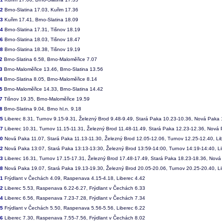
82
Brno-Slatina 17.03, Kuřim 17.36
83
Kuřim 17.41, Brno-Slatina 18.09
84
Brno-Slatina 17.31, Tišnov 18.19
86
Brno-Slatina 18.03, Tišnov 18.47
88
Brno-Slatina 18.38, Tišnov 19.19
2
Brno-Slatina 6.58, Brno-Maloměřice 7.07
3
Brno-Maloměřice 13.46, Brno-Slatina 13.56
4
Brno-Slatina 8.05, Brno-Maloměřice 8.14
5
Brno-Maloměřice 14.33, Brno-Slatina 14.42
7
Tišnov 19.35, Brno-Maloměřice 19.59
8
Brno-Slatina 9.04, Brno hl.n. 9.18
05
Liberec 8.31, Turnov 9.15-9.31, Železný Brod 9.48-9.49, Stará Paka 10.23-10.36, Nová Paka
07
Liberec 10.31, Turnov 11.15-11.31, Železný Brod 11.48-11.49, Stará Paka 12.23-12.36, Nová
10
Nová Paka 11.07, Stará Paka 11.13-11.30, Železný Brod 12.05-12.06, Turnov 12.25-12.40, Li
12
Nová Paka 13:07, Stará Paka 13:13-13:30, Železný Brod 13:59-14:00, Turnov 14:19-14:40, L
13
Liberec 16.31, Turnov 17.15-17.31, Železný Brod 17.48-17.49, Stará Paka 18.23-18.36, Nov
18
Nová Paka 19.07, Stará Paka 19.13-19.30, Železný Brod 20.05-20.06, Turnov 20.25-20.40, L
01
Frýdlant v Čechách 4.09, Raspenava 4.15-4.18, Liberec 4.42
02
Liberec 5.53, Raspenava 6.22-6.27, Frýdlant v Čechách 6.33
04
Liberec 6.56, Raspenava 7.23-7.28, Frýdlant v Čechách 7.34
05
Frýdlant v Čechách 5.50, Raspenava 5.56-5.56, Liberec 6.22
06
Liberec 7.30, Raspenava 7.55-7.56, Frýdlant v Čechách 8.02