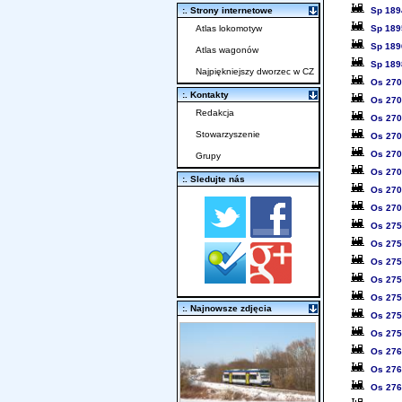
Sp 189
:. Strony internetowe
Sp 189
Atlas lokomotyw
Sp 189
Atlas wagonów
Sp 189
Najpiękniejszy dworzec w CZ
Os 27
:. Kontakty
Os 27
Redakcja
Os 27
Stowarzyszenie
Os 27
Os 27
Grupy
Os 27
:. Sledujte nás
Os 27
Os 27
Os 27
Os 27
Os 27
Os 27
Os 27
:. Najnowsze zdjęcia
Os 27
Os 27
Os 27
Os 27
Os 27