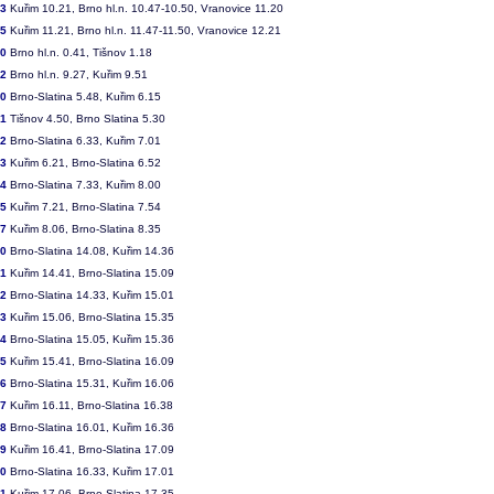
33
Kuřim 10.21, Brno hl.n. 10.47-10.50, Vranovice 11.20
35
Kuřim 11.21, Brno hl.n. 11.47-11.50, Vranovice 12.21
50
Brno hl.n. 0.41, Tišnov 1.18
52
Brno hl.n. 9.27, Kuřim 9.51
60
Brno-Slatina 5.48, Kuřim 6.15
61
Tišnov 4.50, Brno Slatina 5.30
62
Brno-Slatina 6.33, Kuřim 7.01
63
Kuřim 6.21, Brno-Slatina 6.52
64
Brno-Slatina 7.33, Kuřim 8.00
65
Kuřim 7.21, Brno-Slatina 7.54
67
Kuřim 8.06, Brno-Slatina 8.35
70
Brno-Slatina 14.08, Kuřim 14.36
71
Kuřim 14.41, Brno-Slatina 15.09
72
Brno-Slatina 14.33, Kuřim 15.01
73
Kuřim 15.06, Brno-Slatina 15.35
74
Brno-Slatina 15.05, Kuřim 15.36
75
Kuřim 15.41, Brno-Slatina 16.09
76
Brno-Slatina 15.31, Kuřim 16.06
77
Kuřim 16.11, Brno-Slatina 16.38
78
Brno-Slatina 16.01, Kuřim 16.36
79
Kuřim 16.41, Brno-Slatina 17.09
80
Brno-Slatina 16.33, Kuřim 17.01
81
Kuřim 17.06, Brno-Slatina 17.35