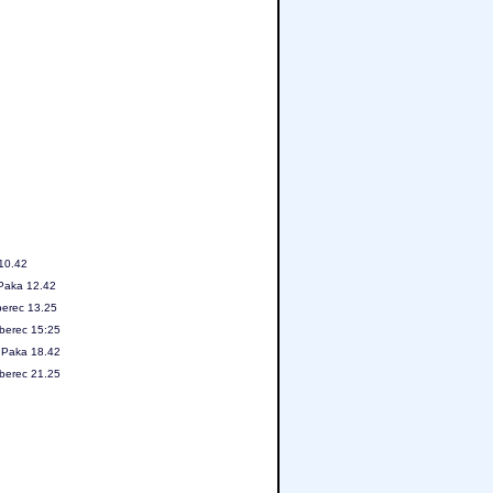
 10.42
 Paka 12.42
berec 13.25
iberec 15:25
á Paka 18.42
iberec 21.25