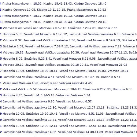
4
Praha Masarykovo n. 18.02, Kladno 18.41-18.43, Kladno-Ostrovec 18.49
5
Kladno-Ostrovec 19.05, Kladno 19.11-19.15, Praha Masarykovo n. 19.52
6
Praha Masarykovo n. 18.17, Kladno 19.08-19.13, Kladno-Ostrovec 19.18
8
Praha Masarykovo n. 20.02, Kladno 20.41-20.43, Kladno-Ostrovec 20.49
00
Vrbovce 6.40, Veselí nad Moravou 7.07-7.13, Strážnice 7.23-7.31, Hodonín 7.55
01
Hodonín 5.35, Veselí nad Moravou 6.10-6.12, Javorník nad Veličkou zastávka 6.30, Vrbovce 6
02
Vrbovce 8.32, Javorník nad Veličkou zastávka 8.36, Veselí nad Moravou 8.57-9.13, Strážnice 
03
Strážnice 6.59, Veselí nad Moravou 7.09-7.12, Javorník nad Veličkou zastávka 7.32, Vrbovce 
04
Vrbovce 10.32, Javorník nad Veličkou zastávka 10.36, Veselí nad Moravou 10.57-11.13, Stráž
05
Hodonín 8.05, Strážnice 8.29-8.41 Veselí nad Moravou 8.51-9.08, Javorník nad Veličkou zast
06
Vrbovce 20.12, Javorník nad Veličkou zastávka 20.16-20.41, Veselí nad Moravou 21.02
07
Hodonín 18.05, Strážnice 18.29-18.41, Veselí nad Moravou 18.51-19.03, Vrbovce 19.31
50
Javorník nad Veličkou zastávka 4.51, Veselí nad Moravou 5.13-5.15, Hodonín 5.51
51
Veselí nad Moravou 4.26, Javorník nad Veličkou zastávka 4.45
52
Velká nad Veličkou 5.52, Veselí nad Moravou 6.10-6.13, Strážnice 6.23-6.31, Hodonín 6.55
53
Hodonín 4.35, Veselí n.M. 5.14-5.18, Velká nad Veličkou 5.34
54
Javorník nad Veličkou zastávka 6.36, Veselí nad Moravou 6.57
58
Javorník nad Veličkou zastávka 12.36, Veselí nad Moravou 12.57-13.13, Strážnice 13.23-13.
59
Hodonín 10.05, Strážnice 10.29-10.41, Veselí nad Moravou 8.51-11.03, Javorník nad Veličkou
60
Javorník nad Veličkou zastávka 13.31, Veselí nad Moravou 13.52-14.13, Strážnice 14.23-14.
61
Hodonín 12.05, Strážnice 12.29-12.41, Veselí nad Moravou 12.51-13.03, Javorník nad Veličk
62
Javorník nad Veličkou zastávka 14.36, Velká nad Veličkou 14.38-14.39, Veselí nad Moravou 1