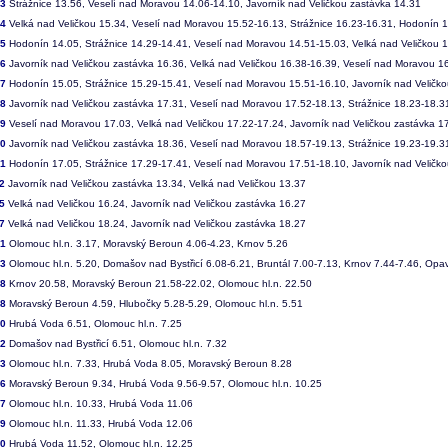
63
Strážnice 13.56, Veselí nad Moravou 14.06-14.10, Javorník nad Veličkou zastávka 14.31
64
Velká nad Veličkou 15.34, Veselí nad Moravou 15.52-16.13, Strážnice 16.23-16.31, Hodonín 
65
Hodonín 14.05, Strážnice 14.29-14.41, Veselí nad Moravou 14.51-15.03, Velká nad Veličkou 
66
Javorník nad Veličkou zastávka 16.36, Velká nad Veličkou 16.38-16.39, Veselí nad Moravou 1
67
Hodonín 15.05, Strážnice 15.29-15.41, Veselí nad Moravou 15.51-16.10, Javorník nad Veličk
68
Javorník nad Veličkou zastávka 17.31, Veselí nad Moravou 17.52-18.13, Strážnice 18.23-18.
69
Veselí nad Moravou 17.03, Velká nad Veličkou 17.22-17.24, Javorník nad Veličkou zastávka 1
70
Javorník nad Veličkou zastávka 18.36, Veselí nad Moravou 18.57-19.13, Strážnice 19.23-19.
71
Hodonín 17.05, Strážnice 17.29-17.41, Veselí nad Moravou 17.51-18.10, Javorník nad Veličk
2
Javorník nad Veličkou zastávka 13.34, Velká nad Veličkou 13.37
5
Velká nad Veličkou 16.24, Javorník nad Veličkou zastávka 16.27
7
Velká nad Veličkou 18.24, Javorník nad Veličkou zastávka 18.27
01
Olomouc hl.n. 3.17, Moravský Beroun 4.06-4.23, Krnov 5.26
03
Olomouc hl.n. 5.20, Domašov nad Bystřicí 6.08-6.21, Bruntál 7.00-7.13, Krnov 7.44-7.46, Opa
08
Krnov 20.58, Moravský Beroun 21.58-22.02, Olomouc hl.n. 22.50
18
Moravský Beroun 4.59, Hlubočky 5.28-5.29, Olomouc hl.n. 5.51
20
Hrubá Voda 6.51, Olomouc hl.n. 7.25
22
Domašov nad Bystřicí 6.51, Olomouc hl.n. 7.32
23
Olomouc hl.n. 7.33, Hrubá Voda 8.05, Moravský Beroun 8.28
26
Moravský Beroun 9.34, Hrubá Voda 9.56-9.57, Olomouc hl.n. 10.25
27
Olomouc hl.n. 10.33, Hrubá Voda 11.06
29
Olomouc hl.n. 11.33, Hrubá Voda 12.06
30
Hrubá Voda 11.52, Olomouc hl.n. 12.25