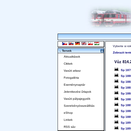
Vyberte si ro
:. Tervek
Zobrazit ten
Aktualitások
Vůz 814.2
Cikkek
Sp 187
Vasúti atlasz
Sp 188
Fotogaléria
Sp 188
Eseménynaptár
Sp 188
Jelentkezési űrlapok
Sp 188
Vasúti pályajegyzék
Sp 188
Sp 188
Szerelvényösszeállítás
Sp 188
eShop
Sp 188
Linkek
Sp 189
RSS sáv
Sp 189