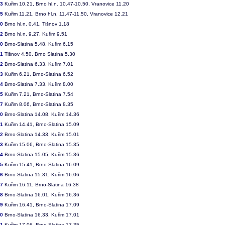
33
Kuřim 10.21, Brno hl.n. 10.47-10.50, Vranovice 11.20
35
Kuřim 11.21, Brno hl.n. 11.47-11.50, Vranovice 12.21
50
Brno hl.n. 0.41, Tišnov 1.18
52
Brno hl.n. 9.27, Kuřim 9.51
60
Brno-Slatina 5.48, Kuřim 6.15
61
Tišnov 4.50, Brno Slatina 5.30
62
Brno-Slatina 6.33, Kuřim 7.01
63
Kuřim 6.21, Brno-Slatina 6.52
64
Brno-Slatina 7.33, Kuřim 8.00
65
Kuřim 7.21, Brno-Slatina 7.54
67
Kuřim 8.06, Brno-Slatina 8.35
70
Brno-Slatina 14.08, Kuřim 14.36
71
Kuřim 14.41, Brno-Slatina 15.09
72
Brno-Slatina 14.33, Kuřim 15.01
73
Kuřim 15.06, Brno-Slatina 15.35
74
Brno-Slatina 15.05, Kuřim 15.36
75
Kuřim 15.41, Brno-Slatina 16.09
76
Brno-Slatina 15.31, Kuřim 16.06
77
Kuřim 16.11, Brno-Slatina 16.38
78
Brno-Slatina 16.01, Kuřim 16.36
79
Kuřim 16.41, Brno-Slatina 17.09
80
Brno-Slatina 16.33, Kuřim 17.01
81
Kuřim 17.06, Brno-Slatina 17.35