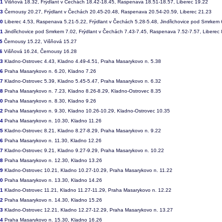
31
Višňová 18.32, Frýdlant v Čechách 18.42-18.45, Raspenava 18.51-18.57, Liberec 19.22
33
Černousy 20.27, Frýdlant v Čechách 20.45-20.48, Raspenava 20.54-20.59, Liberec 21.23
40
Liberec 4.53, Raspenava 5.21-5.22, Frýdlant v Čechách 5.28-5.48, Jindřichovice pod Smrkem 
41
Jindřichovice pod Smrkem 7.02, Frýdlant v Čechách 7.43-7.45, Raspenava 7.52-7.57, Liberec 
5
Černousy 15.22, Višňová 15.27
6
Višňová 16.24, Černousy 16.28
03
Kladno-Ostrovec 4.43, Kladno 4.49-4.51, Praha Masarykovo n. 5.38
06
Praha Masarykovo n. 6.20, Kladno 7.26
07
Kladno-Ostrovec 5.39, Kladno 5.45-5.47, Praha Masarykovo n. 6.32
08
Praha Masarykovo n. 7.23, Kladno 8.26-8.29, Kladno-Ostrovec 8.35
10
Praha Masarykovo n. 8.30, Kladno 9.26
12
Praha Masarykovo n. 9.30, Kladno 10.26-10.29, Kladno-Ostrovec 10.35
14
Praha Masarykovo n. 10.30, Kladno 11.26
15
Kladno-Ostrovec 8.21, Kladno 8.27-8.29, Praha Masarykovo n. 9.22
16
Praha Masarykovo n. 11.30, Kladno 12.26
17
Kladno-Ostrovec 9.21, Kladno 9.27-9.29, Praha Masarykovo n. 10.22
18
Praha Masarykovo n. 12.30, Kladno 13.26
19
Kladno-Ostrovec 10.21, Kladno 10.27-10.29, Praha Masarykovo n. 11.22
20
Praha Masarykovo n. 13.30, Kladno 14.26
21
Kladno-Ostrovec 11.21, Kladno 11.27-11.29, Praha Masarykovo n. 12.22
22
Praha Masarykovo n. 14.30, Kladno 15.26
23
Kladno-Ostrovec 12.21, Kladno 12.27-12.29, Praha Masarykovo n. 13.27
24
Praha Masarykovo n. 15.30, Kladno 16.26