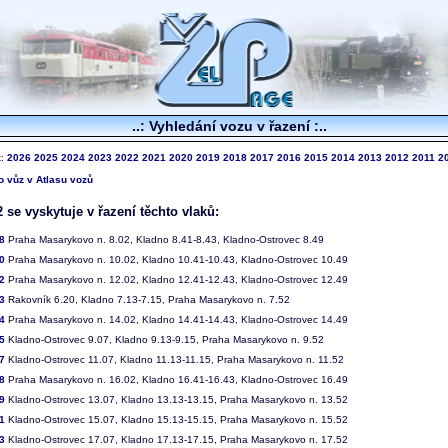
..: Vyhledání vozu v řazení :..
k:
2026
2025
2024
2023
2022
2021
2020
2019
2018
2017
2016
2015
2014
2013
2012
2011
2
to vůz v Atlasu vozů
 se vyskytuje v řazení těchto vlaků:
8
Praha Masarykovo n. 8.02, Kladno 8.41-8.43, Kladno-Ostrovec 8.49
0
Praha Masarykovo n. 10.02, Kladno 10.41-10.43, Kladno-Ostrovec 10.49
2
Praha Masarykovo n. 12.02, Kladno 12.41-12.43, Kladno-Ostrovec 12.49
3
Rakovník 6.20, Kladno 7.13-7.15, Praha Masarykovo n. 7.52
4
Praha Masarykovo n. 14.02, Kladno 14.41-14.43, Kladno-Ostrovec 14.49
5
Kladno-Ostrovec 9.07, Kladno 9.13-9.15, Praha Masarykovo n. 9.52
7
Kladno-Ostrovec 11.07, Kladno 11.13-11.15, Praha Masarykovo n. 11.52
8
Praha Masarykovo n. 16.02, Kladno 16.41-16.43, Kladno-Ostrovec 16.49
9
Kladno-Ostrovec 13.07, Kladno 13.13-13.15, Praha Masarykovo n. 13.52
1
Kladno-Ostrovec 15.07, Kladno 15.13-15.15, Praha Masarykovo n. 15.52
3
Kladno-Ostrovec 17.07, Kladno 17.13-17.15, Praha Masarykovo n. 17.52