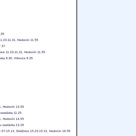
.35
11.23-11.31, Hodonín 11.55
7.37
nice 11.23-11.31, Hodonín 11.55
ávka 9.30, Vrbovce 9.35
31, Hodonín 13.55
 zastávka 11.25
31, Hodonín 14.55
ou zastávka 13.26
4.57-15.13, Strážnice 15.23-15.31, Hodonín 16.55