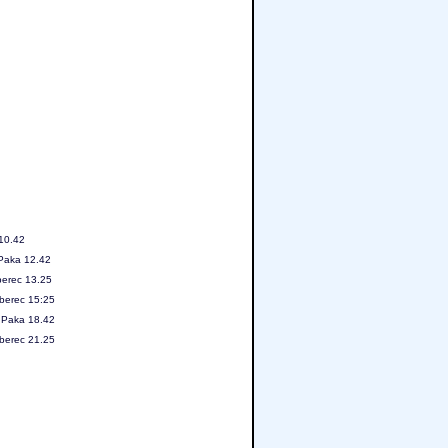
 10.42
 Paka 12.42
berec 13.25
iberec 15:25
á Paka 18.42
iberec 21.25