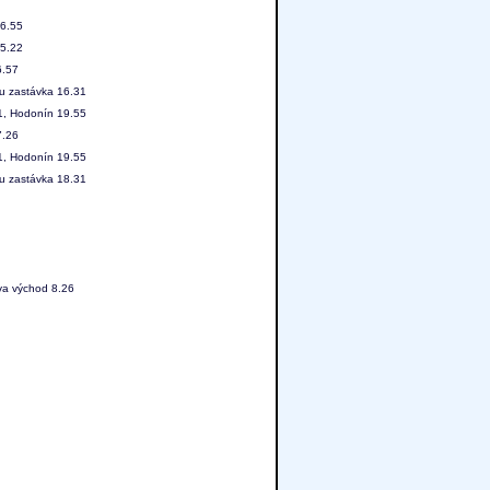
16.55
15.22
6.57
ou zastávka 16.31
31, Hodonín 19.55
7.26
31, Hodonín 19.55
ou zastávka 18.31
va východ 8.26