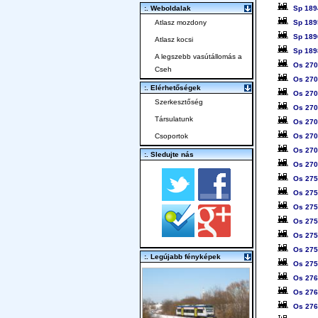
Sp 189
:. Weboldalak
Sp 189
Atlasz mozdony
Sp 189
Atlasz kocsi
Sp 189
A legszebb vasútállomás a
Os 27
Cseh
Os 27
:. Elérhetőségek
Os 27
Szerkesztőség
Os 27
Társulatunk
Os 27
Os 27
Csoportok
Os 27
:. Sledujte nás
Os 27
Os 27
Os 27
Os 27
Os 27
Os 27
Os 27
:. Legújabb fényképek
Os 27
Os 27
Os 27
Os 27