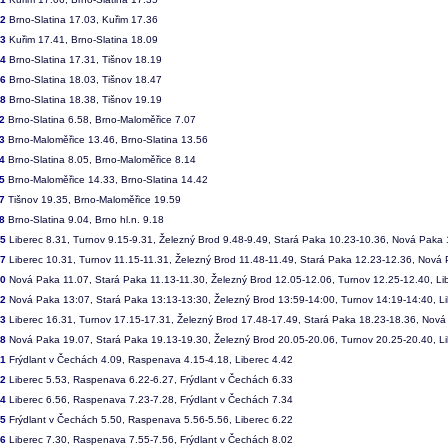
82
Brno-Slatina 17.03, Kuřim 17.36
83
Kuřim 17.41, Brno-Slatina 18.09
84
Brno-Slatina 17.31, Tišnov 18.19
86
Brno-Slatina 18.03, Tišnov 18.47
88
Brno-Slatina 18.38, Tišnov 19.19
2
Brno-Slatina 6.58, Brno-Maloměřice 7.07
3
Brno-Maloměřice 13.46, Brno-Slatina 13.56
4
Brno-Slatina 8.05, Brno-Maloměřice 8.14
5
Brno-Maloměřice 14.33, Brno-Slatina 14.42
7
Tišnov 19.35, Brno-Maloměřice 19.59
8
Brno-Slatina 9.04, Brno hl.n. 9.18
05
Liberec 8.31, Turnov 9.15-9.31, Železný Brod 9.48-9.49, Stará Paka 10.23-10.36, Nová Paka
07
Liberec 10.31, Turnov 11.15-11.31, Železný Brod 11.48-11.49, Stará Paka 12.23-12.36, Nová
10
Nová Paka 11.07, Stará Paka 11.13-11.30, Železný Brod 12.05-12.06, Turnov 12.25-12.40, Li
12
Nová Paka 13:07, Stará Paka 13:13-13:30, Železný Brod 13:59-14:00, Turnov 14:19-14:40, L
13
Liberec 16.31, Turnov 17.15-17.31, Železný Brod 17.48-17.49, Stará Paka 18.23-18.36, Nov
18
Nová Paka 19.07, Stará Paka 19.13-19.30, Železný Brod 20.05-20.06, Turnov 20.25-20.40, L
01
Frýdlant v Čechách 4.09, Raspenava 4.15-4.18, Liberec 4.42
02
Liberec 5.53, Raspenava 6.22-6.27, Frýdlant v Čechách 6.33
04
Liberec 6.56, Raspenava 7.23-7.28, Frýdlant v Čechách 7.34
05
Frýdlant v Čechách 5.50, Raspenava 5.56-5.56, Liberec 6.22
06
Liberec 7.30, Raspenava 7.55-7.56, Frýdlant v Čechách 8.02