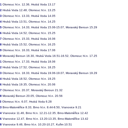
31
Olomouc hl.n. 12.36, Hrubá Voda 13.17
32
Hrubá Voda 12.48, Olomouc hl.n. 13.25
33
Olomouc hl.n. 13.33, Hrubá Voda 14.05
34
Hrubá Voda 13.51, Olomouc hl.n. 14.25
35
Olomouc hl.n. 14.33, Hrubá Voda 15.06-15.07, Moravský Beroun 15.29
36
Hrubá Voda 14.52, Olomouc hl.n. 15.25
37
Olomouc hl.n. 15.33, Hrubá Voda 16.06
38
Hrubá Voda 15.52, Olomouc hl.n. 16.25
39
Olomouc hl.n. 16.33, Hrubá Voda 17.06
40
Moravský Beroun 16.30, Hrubá Voda 16.51-16.52, Olomouc hl.n. 17.25
41
Olomouc hl.n. 17.33, Hrubá Voda 18.06
42
Hrubá Voda 17.52, Olomouc hl.n. 18.25
43
Olomouc hl.n. 18.33, Hrubá Voda 19.06-19.07, Moravský Beroun 19.29
44
Hrubá Voda 18.52, Olomouc hl.n. 19.25
46
Hrubá Voda 19.35, Olomouc hl.n. 20.06
47
Olomouc hl.n. 20.37, Moravský Beroun 21.32
48
Moravský Beroun 20.05, Olomouc hl.n. 20.56
3
Olomouc hl.n. 6.07, Hrubá Voda 6.28
53
Brno-Maloměřice 8.33, Brno hl.n. 8.44-8.50, Vranovice 9.21
54
Vranovice 11.46, Brno hl.n. 12.21-12.35, Brno-Maloměřice 12.42
56
Vranovice 12.47, Brno hl.n. 13.20-13.35, Brno-Maloměřice 13.42
28
Vranovice 9.46, Brno hl.n. 10.20-10.27, Kuřim 10.51