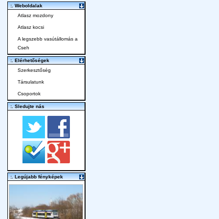
:. Weboldalak
Atlasz mozdony
Atlasz kocsi
A legszebb vasútállomás a
Cseh
:. Elérhetőségek
Szerkesztőség
Társulatunk
Csoportok
:. Sledujte nás
:. Legújabb fényképek