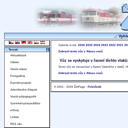
..: Vyhl
Vyberte si rok:
2026
2025
2024
2023
2022
2021
20
:. Tervek
Zobrazit tento vůz v Atlasu vozů
Aktualitások
Vůz se vyskytuje v řazení těchto vlaků
Cikkek
Tento vůz se nenachází v řazení žádného z vlaků. 
Vasúti atlasz
Zobrazit tento vůz v Atlasu vozů
Fotogaléria
Eseménynaptár
© 2001 - 2026 ŽelPage -
Felelősök
Jelentkezési űrlapok
Vasúti pályajegyzék
Szerelvényösszeállítás
eShop
Linkek
RSS sáv