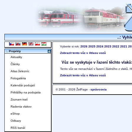
..: Vyhl
Vyberte si rok:
2026
2025
2024
2023
2022
2021
20
:. Projekty
Zobrazit tento vůz v Atlasu vozů
Aktuality
Vůz se vyskytuje v řazení těchto vlaků
Články
Tento vůz se nenachází v řazení žádného z vlaků. 
Atlas železníc
Zobrazit tento vůz v Atlasu vozů
Fotogaléria
Kalendár podujatí
© 2001 - 2026 ŽelPage -
správcovia
Prihlášky na podujatia
Zoznam tratí
Radenia vlakov
eShop
Odkazy
RSS kanál