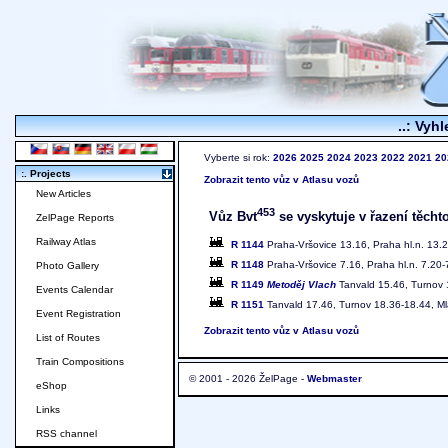
..: Vyhl
Vyberte si rok:
2026
2025
2024
2023
2022
2021
20
:. Projects
Zobrazit tento vůz v Atlasu vozů
New Articles
453
Vůz Bvt
se vyskytuje v řazení těchto
ZelPage Reports
Railway Atlas
R 1144
Praha-Vršovice 13.16, Praha hl.n. 13.2
R 1148
Praha-Vršovice 7.16, Praha hl.n. 7.20-
Photo Gallery
R 1149
Metoděj Vlach
Tanvald 15.46, Turnov 1
Events Calendar
R 1151
Tanvald 17.46, Turnov 18.36-18.44, Mla
Event Registration
Zobrazit tento vůz v Atlasu vozů
List of Routes
Train Compositions
© 2001 - 2026 ŽelPage -
Webmaster
eShop
Links
RSS channel