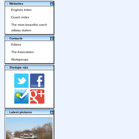
:. Websites
Engines index
Coach index
The most beautiful czech
railway station
:. Contacts
Editors
The Association
Workgroups
:. Sledujte nás
:. Latest pictures