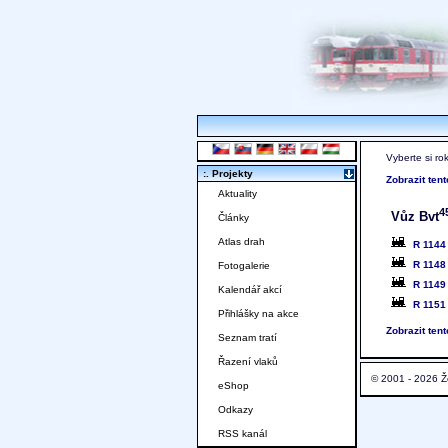
Vyberte si ro
:. Projekty
Zobrazit ten
Aktuality
4
Vůz Bvt
Články
Atlas drah
R 1144
R 1148
Fotogalerie
R 114
Kalendář akcí
R 1151
Přihlášky na akce
Zobrazit ten
Seznam tratí
Řazení vlaků
© 2001 - 2026 Ž
eShop
Odkazy
RSS kanál