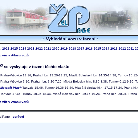
..: Vyhledání vozu v řazení :..
k:
2026
2025
2024
2023
2022
2021
2020
2019
2018
2017
2016
2015
2014
2013
2012
2011
2
to vůz v Atlasu vozů
53
se vyskytuje v řazení těchto vlaků:
Praha-Vršovice 13.16, Praha hl.n. 13.20-13.25, Mladá Boleslav hl.n. 14.35-14.38, Turnov 15.12
Praha-Vršovice 7.16, Praha hl.n. 7.20-7.25, Mladá Boleslav hl.n. 8.35-8.38, Turnov 9.12-9.19, 
9
Metoděj Vlach
Tanvald 15.46, Turnov 16.36-16.44, Mladá Boleslav hl.n. 17.15-17.24, Praha hl.
Tanvald 17.46, Turnov 18.36-18.44, Mladá Boleslav hl.n. 19.15-19.24, Praha hl.n. 20.34, Praha
to vůz v Atlasu vozů
elPage -
správci