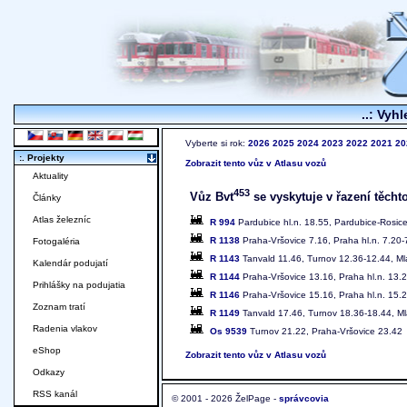
..: Vyhl
Vyberte si rok:
2026
2025
2024
2023
2022
2021
20
:. Projekty
Zobrazit tento vůz v Atlasu vozů
Aktuality
453
Vůz Bvt
se vyskytuje v řazení těchto
Články
Atlas železníc
R 994
Pardubice hl.n. 18.55, Pardubice-Rosic
R 1138
Praha-Vršovice 7.16, Praha hl.n. 7.20-
Fotogaléria
R 1143
Tanvald 11.46, Turnov 12.36-12.44, Mla
Kalendár podujatí
R 1144
Praha-Vršovice 13.16, Praha hl.n. 13.2
Prihlášky na podujatia
R 1146
Praha-Vršovice 15.16, Praha hl.n. 15.2
Zoznam tratí
R 1149
Tanvald 17.46, Turnov 18.36-18.44, Mla
Radenia vlakov
Os 9539
Turnov 21.22, Praha-Vršovice 23.42
eShop
Zobrazit tento vůz v Atlasu vozů
Odkazy
RSS kanál
© 2001 - 2026 ŽelPage -
správcovia