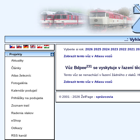
..: Vyhl
Vyberte si rok:
2026
2025
2024
2023
2022
2021
20
:. Projekty
Zobrazit tento vůz v Atlasu vozů
Aktuality
231
Vůz Bdpee
se vyskytuje v řazení tě
Články
Tento vůz se nenachází v řazení žádného z vlaků. 
Atlas železníc
Zobrazit tento vůz v Atlasu vozů
Fotogaléria
Kalendár podujatí
© 2001 - 2026 ŽelPage -
správcovia
Prihlášky na podujatia
Zoznam tratí
Radenia vlakov
eShop
Odkazy
RSS kanál