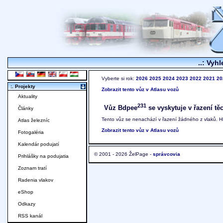
..: Vyhl
Vyberte si rok:
2026
2025
2024
2023
2022
2021
20
:. Projekty
Zobrazit tento vůz v Atlasu vozů
Aktuality
231
Vůz Bdpee
se vyskytuje v řazení tě
Články
Tento vůz se nenachází v řazení žádného z vlaků. 
Atlas železníc
Zobrazit tento vůz v Atlasu vozů
Fotogaléria
Kalendár podujatí
© 2001 - 2026 ŽelPage -
správcovia
Prihlášky na podujatia
Zoznam tratí
Radenia vlakov
eShop
Odkazy
RSS kanál