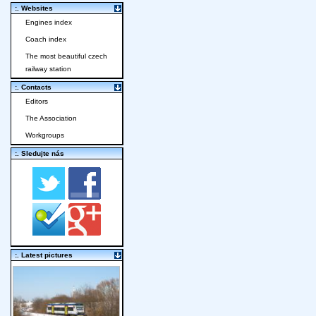
:. Websites
Engines index
Coach index
The most beautiful czech
railway station
:. Contacts
Editors
The Association
Workgroups
:. Sledujte nás
:. Latest pictures