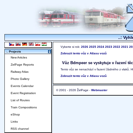
..: Vyhl
Vyberte si rok:
2026
2025
2024
2023
2022
2021
20
:. Projects
Zobrazit tento vůz v Atlasu vozů
New Articles
Vůz Bdmpeer se vyskytuje v řazení těc
ZelPage Reports
Tento vůz se nenachází v řazení žádného z vlaků. 
Railway Atlas
Zobrazit tento vůz v Atlasu vozů
Photo Gallery
Events Calendar
© 2001 - 2026 ŽelPage -
Webmaster
Event Registration
List of Routes
Train Compositions
eShop
Links
RSS channel