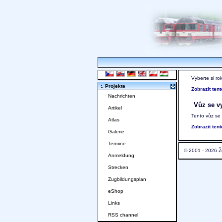
Vyberte si ro
:. Projekte
Zobrazit ten
Nachrichten
Vůz se vy
Artikel
Tento vůz se
Atlas
Zobrazit ten
Galerie
Termine
© 2001 - 2026 Ž
Anmeldung
Strecken
Zugbildungsplan
eShop
Links
RSS channel