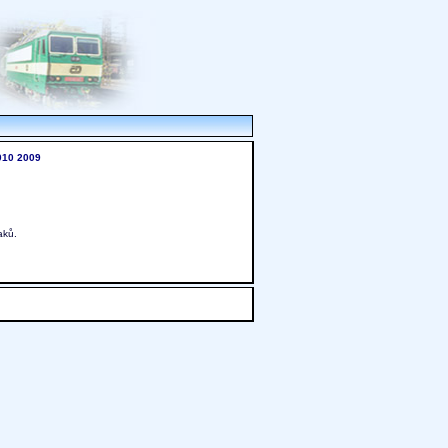
010
2009
aků.