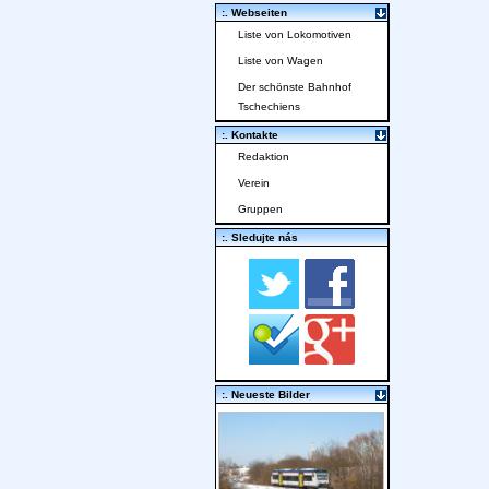
:. Webseiten
Liste von Lokomotiven
Liste von Wagen
Der schönste Bahnhof
Tschechiens
:. Kontakte
Redaktion
Verein
Gruppen
:. Sledujte nás
:. Neueste Bilder