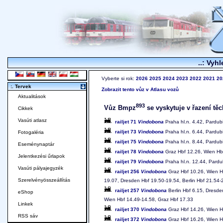
..: Vyhl
Vyberte si rok:
2026
2025
2024
2023
2022
2021
20
:. Tervek
Zobrazit tento vůz v Atlasu vozů
Aktualitások
893
Vůz Bmpz
se vyskytuje v řazení těc
Cikkek
Vasúti atlasz
railjet 71
Vindobona
Praha hl.n. 4.42, Pardubi
railjet 73
Vindobona
Praha hl.n. 6.44, Pardubi
Fotogaléria
railjet 75
Vindobona
Praha hl.n. 8.44, Pardubi
Eseménynaptár
railjet 78
Vindobona
Graz Hbf 12.26, Wien Hbf
Jelentkezési űrlapok
railjet 79
Vindobona
Praha hl.n. 12.44, Pardu
Vasúti pályajegyzék
railjet 256
Vindobona
Graz Hbf 10.26, Wien Hb
Szerelvényösszeállítás
19.07, Dresden Hbf 19.50-19.54, Berlin Hbf 21.54-2
railjet 257
Vindobona
Berlin Hbf 6.15, Dresden
eShop
Wien Hbf 14.49-14.58, Graz Hbf 17.33
Linkek
railjet 370
Vindobona
Graz Hbf 14.26, Wien Hb
RSS sáv
railjet 372
Vindobona
Graz Hbf 16.26, Wien Hb