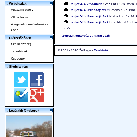
:. Weboldalak
railjet 374
Vindobona
Graz Hbf 18.26, Wien Hb
Atlasz mozdony
railjet 574
Brněnský drak
Břeclav 6.07, Brno h
railjet 575
Brněnský drak
Praha hl.n. 19.44, 
Atlasz kocsi
railjet 578
Brněnský drak
Brno hl.n. 4.26, Bl
A legszebb vasútállomás a
7.20
Cseh
Zobrazit tento vůz v Atlasu vozů
:. Elérhetőségek
Szerkesztőség
© 2001 - 2026 ŽelPage -
Felelősök
Társulatunk
Csoportok
:. Sledujte nás
:. Legújabb fényképek