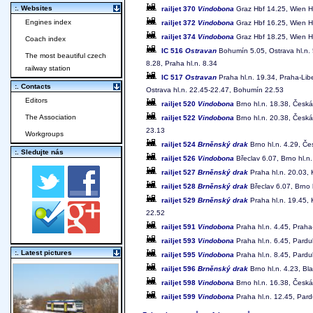
:. Websites
railjet 370
Vindobona
Graz Hbf 14.25, Wien Hb
Engines index
railjet 372
Vindobona
Graz Hbf 16.25, Wien Hb
railjet 374
Vindobona
Graz Hbf 18.25, Wien Hb
Coach index
IC 516
Ostravan
Bohumín 5.05, Ostrava hl.n. 5
The most beautiful czech
8.28, Praha hl.n. 8.34
railway station
IC 517
Ostravan
Praha hl.n. 19.34, Praha-Lib
:. Contacts
Ostrava hl.n. 22.45-22.47, Bohumín 22.53
Editors
railjet 520
Vindobona
Brno hl.n. 18.38, Česká
The Association
railjet 522
Vindobona
Brno hl.n. 20.38, Česká
23.13
Workgroups
railjet 524
Brněnský drak
Brno hl.n. 4.29, Če
:. Sledujte nás
railjet 526
Vindobona
Břeclav 6.07, Brno hl.n.
railjet 527
Brněnský drak
Praha hl.n. 20.03, 
railjet 528
Brněnský drak
Břeclav 6.07, Brno 
railjet 529
Brněnský drak
Praha hl.n. 19.45, 
22.52
railjet 591
Vindobona
Praha hl.n. 4.45, Praha
railjet 593
Vindobona
Praha hl.n. 6.45, Pardu
:. Latest pictures
railjet 595
Vindobona
Praha hl.n. 8.45, Pardu
railjet 596
Brněnský drak
Brno hl.n. 4.23, Bl
railjet 598
Vindobona
Brno hl.n. 16.38, Česká
railjet 599
Vindobona
Praha hl.n. 12.45, Pard