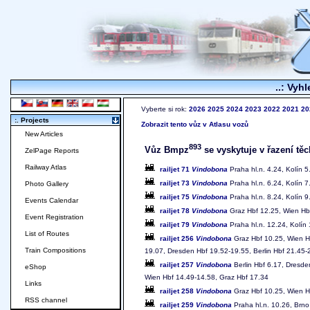
..: Vyhl
Vyberte si rok:
2026
2025
2024
2023
2022
2021
20
:. Projects
Zobrazit tento vůz v Atlasu vozů
New Articles
893
Vůz Bmpz
se vyskytuje v řazení těc
ZelPage Reports
Railway Atlas
railjet 71
Vindobona
Praha hl.n. 4.24, Kolín 5
railjet 73
Vindobona
Praha hl.n. 6.24, Kolín 7
Photo Gallery
railjet 75
Vindobona
Praha hl.n. 8.24, Kolín 9
Events Calendar
railjet 78
Vindobona
Graz Hbf 12.25, Wien Hbf
Event Registration
railjet 79
Vindobona
Praha hl.n. 12.24, Kolín
List of Routes
railjet 256
Vindobona
Graz Hbf 10.25, Wien Hb
Train Compositions
19.07, Dresden Hbf 19.52-19.55, Berlin Hbf 21.45-2
railjet 257
Vindobona
Berlin Hbf 6.17, Dresden
eShop
Wien Hbf 14.49-14.58, Graz Hbf 17.34
Links
railjet 258
Vindobona
Graz Hbf 10.25, Wien Hb
RSS channel
railjet 259
Vindobona
Praha hl.n. 10.26, Brno