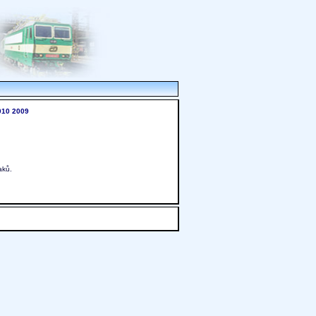
010
2009
aků.