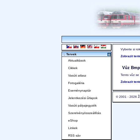
Vyberte si ro
:. Tervek
Zobrazit ten
Aktualitások
Vůz Bmp
Cikkek
Tento vůz se
Vasúti atlasz
Zobrazit ten
Fotogaléria
Eseménynaptár
© 2001 - 2026 Ž
Jelentkezési űrlapok
Vasúti pályajegyzék
Szerelvényösszeállítás
eShop
Linkek
RSS sáv