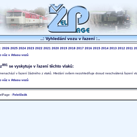
..: Vyhledání vozu v řazení :..
k:
2026
2025
2024
2023
2022
2021
2020
2019
2018
2017
2016
2015
2014
2013
2012
2011
2
to vůz v Atlasu vozů
891
z
se vyskytuje v řazení těchto vlaků:
 nenachází v řazení žádného z vlaků. Hledání ovšem nezohledňuje dosud neschválená řazení vl
to vůz v Atlasu vozů
elPage -
Felelősök