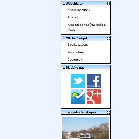
:. Weboldalak
Atlasz mozdony
Atlasz kocsi
A legszebb vasútállomás a
Cseh
:. Elérhetőségek
Szerkesztőség
Társulatunk
Csoportok
:. Sledujte nás
:. Legújabb fényképek